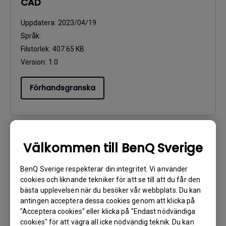
CAD
Uppdatera:
2023/04/19
Språk:
Filstorlek:
407.65 KB
Version:
1.0
Förhandsgranska
Välkommen till BenQ Sverige
Användarhandbok
Quick Start Guide
BenQ Sverige respekterar din integritet. Vi använder
cookies och liknande tekniker för att se till att du får den
Uppdatera:
2023/04/14
bästa upplevelsen när du besöker vår webbplats. Du kan
Språk:
English
antingen acceptera dessa cookies genom att klicka på
Filstorlek:
7.24 MB
"Acceptera cookies" eller klicka på "Endast nödvändiga
cookies" för att vägra all icke nödvändig teknik. Du kan
Version: