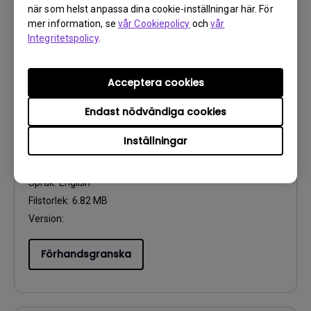
när som helst anpassa dina cookie-inställningar här. För
mer information, se
vår Cookiepolicy
och
vår
Förhandsgranska
Integritetspolicy
.
Acceptera cookies
Endast nödvändiga cookies
Användarhandbok
User Manual
Inställningar
Uppdatera:
2023/04/14
Språk:
English
Filstorlek:
6.82 MB
Version:
Förhandsgranska