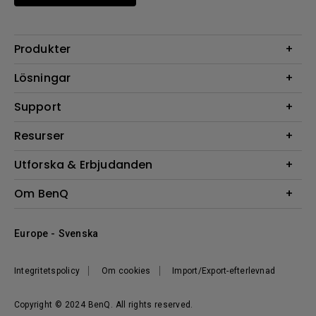
Produkter
Projektorer
Lösningar
Bildskärmar
Digital Display
Support
Belysning
Högtalare
Support
Resurser
FAQ Sök
Projektor Kalkylator
Utforska & Erbjudanden
Hämta Sök
BenQ Knowledge Center
Events, Promotions & Webinars
Om BenQ
BenQ-ambassadörer
Företagets introduktion
Europe - Svenska
Corporate Social Responsibility
Hållbarhet
Integritetspolicy
Om cookies
Import/Export-efterlevnad
Nyheter
Copyright © 2024 BenQ. All rights reserved.