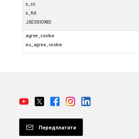
s_cc
s_fid
JSESSIONID
agree_cookie
eu_agree_cookie
Передплатити