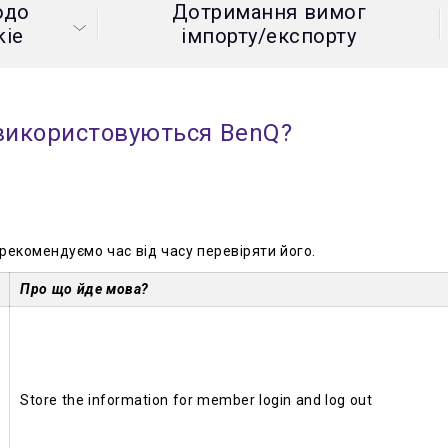
одо
Дотримання вимог
P3
2D, коригування
kie
імпорту/експорту
вертикальних ∕
Із підставкою з
горизонтальних
регулюванням висоти
трапецієподібних
викривлень
 використовуються BenQ?
рекомендуємо час від часу перевіряти його.
Про що йде мова?
Store the information for member login and log out