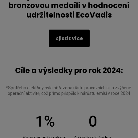
bronzovou medaili v hodnocení
udržitelnosti EcoVadis
Zjistit více
Cíle a výsledky pro rok 2024:
*Spotřeba elektřiny byla přiřazena růstu pracovních sil a zvýšené 
operační aktivitě, což přímo přispělo k nárůstu emisí v roce 2024
Ve srovnání s rokem 
Za celý rok žádné 