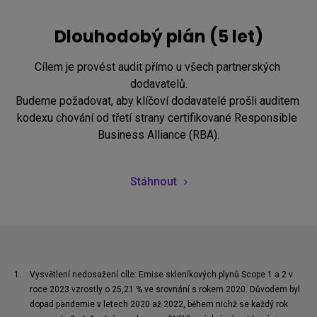
Dlouhodobý plán (5 let)
Cílem je provést audit přímo u všech partnerských 
dodavatelů.

Budeme požadovat, aby klíčoví dodavatelé prošli auditem 
kodexu chování od třetí strany certifikované Responsible 
Business Alliance (RBA).
Stáhnout
1.
Vysvětlení nedosažení cíle: Emise skleníkových plynů Scope 1 a 2 v 
roce 2023 vzrostly o 25,21 % ve srovnání s rokem 2020. Důvodem byl 
dopad pandemie v letech 2020 až 2022, během nichž se každý rok 