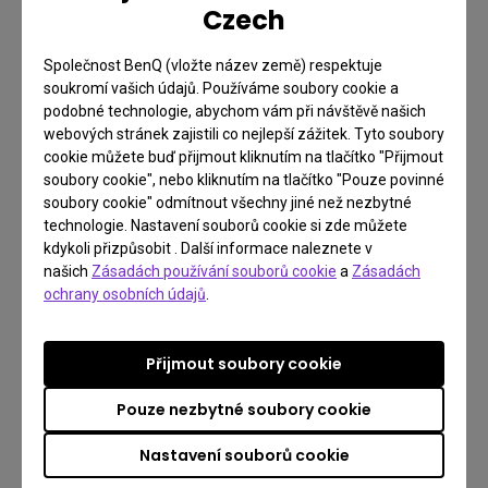
dobu neurčitou).
Czech
99.6%
Společnost BenQ (vložte název země) respektuje
soukromí vašich údajů. Používáme soubory cookie a
podobné technologie, abychom vám při návštěvě našich
webových stránek zajistili co nejlepší zážitek. Tyto soubory
cookie můžete buď přijmout kliknutím na tlačítko "Přijmout
soubory cookie", nebo kliknutím na tlačítko "Pouze povinné
soubory cookie" odmítnout všechny jiné než nezbytné
technologie. Nastavení souborů cookie si zde můžete
Cíle pro rok 2025:
kdykoli přizpůsobit . Další informace naleznete v
našich
Zásadách používání souborů cookie
a
Zásadách
Žádné porušení našich zásad pro řízení lidských práv.

ochrany osobních údajů
.
Míra absolvování kurzů vzdělávání a školení v oblasti 
lidských práv pro všechny zaměstnance na Tchaj-wanu (s 
Přijmout soubory cookie
pracovní smlouvou na dobu neurčitou) je 100 %. 
Pouze nezbytné soubory cookie
Stáhnout - Zprávu - Politika řízení v oblasti lidských práv
Nastavení souborů cookie