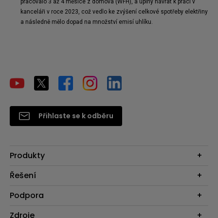
pracovalo 3 až 4 měsíce z domova (WFH), a úplný návrat k práci v 
kanceláři v roce 2023, což vedlo ke zvýšení celkové spotřeby elektřiny 
a následně mělo dopad na množství emisí uhlíku.
Přihlaste se k odběru
Produkty
Projektory
Řešení
Monitory
Business
Podpora
Osvětlení
Interaktivní ploché panely
Reproduktory
Konkatujte nás
Zdroje