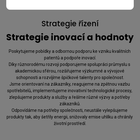
Strategie řízení
Strategie inovací a hodnoty
Poskytujeme pobídky a odbornou podporu ke vzniku kvalitních 
patentů a podpoře inovací.

Díky různorodému rozvoji podporujeme spolupráci průmyslu s 
akademickou sférou, rozšiřujeme výzkumné a vývojové 
schopnosti a rozvíjíme špičkové talenty pro společnost.

Jsme orientovaní na zákazníky, reagujeme na zpětnou vazbu 
spotřebitelů, implementujeme inovativní technologické procesy, 
zlepšujeme produkty a služby a řešíme různé výzvy a potřeby 
zákazníků.

Odpovídáme na potřeby společnosti, neustále vylepšujeme 
produkty tak, aby šetřily energii, snižovaly emise uhlíku a chránily 
životní prostředí.