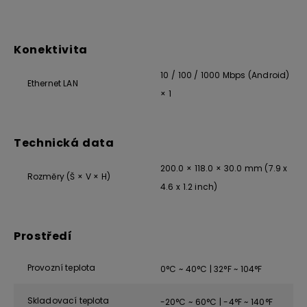
Konektivita
10 / 100 / 1000 Mbps (Android)
Ethernet LAN
× 1
Technická data
200.0 × 118.0 × 30.0 mm (7.9 x
Rozměry (Š × V × H)
4.6 x 1.2 inch)
Prostředí
Provozní teplota
0°C ~ 40°C | 32°F ~ 104°F
Skladovací teplota
-20°C ~ 60°C | -4°F ~ 140°F