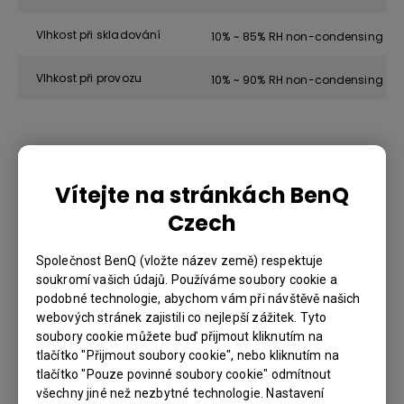
Vlhkost při skladování
10% ~ 85% RH non-condensing
Vlhkost při provozu
10% ~ 90% RH non-condensing
Software
Vítejte na stránkách BenQ
Správa zařízení
DMS
Czech
Společnost BenQ (vložte název země) respektuje
Notes
soukromí vašich údajů. Používáme soubory cookie a
Main specifications
podobné technologie, abychom vám při návštěvě našich
webových stránek zajistili co nejlepší zážitek. Tyto
soubory cookie můžete buď přijmout kliknutím na
CPU 8-core Pro processor
tlačítko "Přijmout soubory cookie", nebo kliknutím na
Memory 8 GB
tlačítko "Pouze povinné soubory cookie" odmítnout
všechny jiné než nezbytné technologie. Nastavení
Storage 128 GB