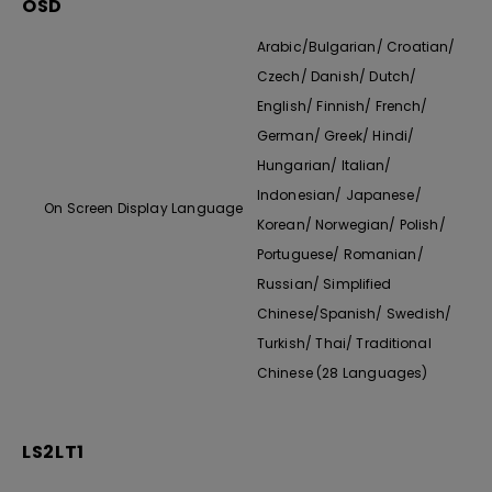
OSD
Arabic/Bulgarian/ Croatian/
Czech/ Danish/ Dutch/
English/ Finnish/ French/
German/ Greek/ Hindi/
Hungarian/ Italian/
Indonesian/ Japanese/
On Screen Display Language
Korean/ Norwegian/ Polish/
Portuguese/ Romanian/
Russian/ Simplified
Chinese/Spanish/ Swedish/
Turkish/ Thai/ Traditional
Chinese (28 Languages)
LS2LT1