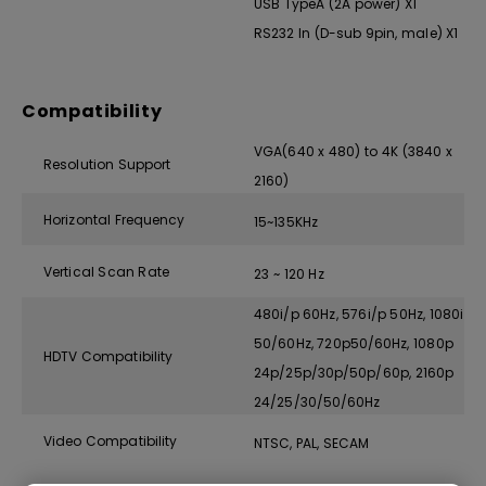
USB TypeA (2A power) X1
RS232 In (D-sub 9pin, male) X1
Compatibility
VGA(640 x 480) to 4K (3840 x
Resolution Support
2160)
Horizontal Frequency
15~135KHz
Vertical Scan Rate
23 ~ 120 Hz
480i/p 60Hz, 576i/p 50Hz, 1080i
50/60Hz, 720p50/60Hz, 1080p
HDTV Compatibility
24p/25p/30p/50p/60p, 2160p
24/25/30/50/60Hz
Video Compatibility
NTSC, PAL, SECAM