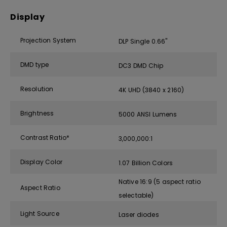
Display
Projection System
DLP Single 0.66"
DMD type
DC3 DMD Chip
Resolution
4K UHD (3840 x 2160)
Brightness
5000 ANSI Lumens
Contrast Ratio*
3,000,000:1
Display Color
1.07 Billion Colors
Native 16:9 (5 aspect ratio
Aspect Ratio
selectable)
Light Source
Laser diodes