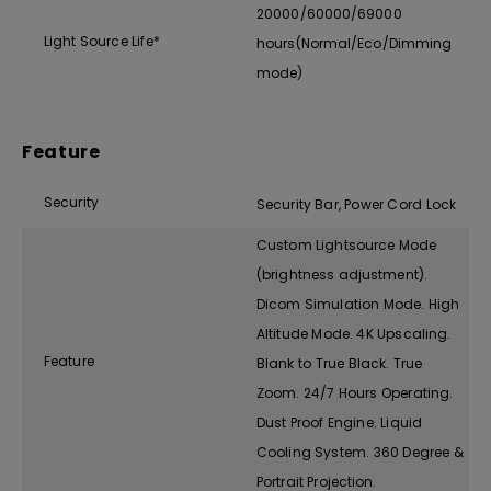
20000/60000/69000
Light Source Life*
hours(Normal/Eco/Dimming
mode)
Feature
Security
Security Bar, Power Cord Lock
Custom Lightsource Mode
(brightness adjustment).
Dicom Simulation Mode. High
Altitude Mode. 4K Upscaling.
Feature
Blank to True Black. True
Zoom. 24/7 Hours Operating.
Dust Proof Engine. Liquid
Cooling System. 360 Degree &
Portrait Projection.