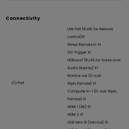
Connectivity
LAN Port (RJ45 for Network
control)X1
Wired Remote In X1
12V Trigger X1
HDBaseT (RJ45 for Video and
Audio Display) X1
Monitor out (D-sub
I/O Port
15pin,Female) X1
Computer In-1 (D-sub 15pin,
Female) X1
HDMI 1 (4K) X1
HDMI 2 X1
USB Mini-B (Service) X1