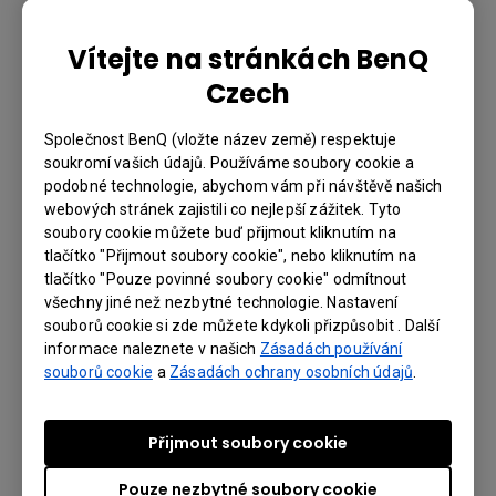
Power
Vítejte na stránkách BenQ
Czech
Max 595W. Normal 540W. Eco
Power Consumption
(Max/Normal/Eco)
430W.
Společnost BenQ (vložte název země) respektuje
Standby Power Consumption
Normal < 0.5W. Network < 3W.
soukromí vašich údajů. Používáme soubory cookie a
podobné technologie, abychom vám při návštěvě našich
webových stránek zajistili co nejlepší zážitek. Tyto
soubory cookie můžete buď přijmout kliknutím na
Dimension and Weight
tlačítko "Přijmout soubory cookie", nebo kliknutím na
tlačítko "Pouze povinné soubory cookie" odmítnout
Product Dimensions (WxHxD)
všechny jiné než nezbytné technologie. Nastavení
470.7x 224.9 x 564.7 mm
souborů cookie si zde můžete kdykoli přizpůsobit . Další
informace naleznete v našich
Zásadách používání
Product Weight
19.2kg
souborů cookie
a
Zásadách ochrany osobních údajů
.
Přijmout soubory cookie
Operation Condition
Pouze nezbytné soubory cookie