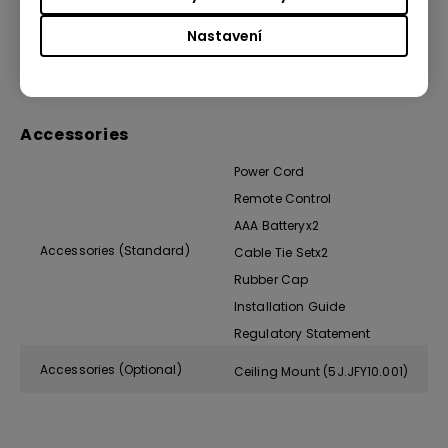
Operating Temperature
o
0 ~ 40
C
Nastavení
Noise Level (Normal/Eco)
37 /34 dBA
Accessories
Power Cord
Remote Control
AAA Batteryx2
Accessories (Standard)
Cable Tie Setx2
Rubber Cap
Installation Guide
Regulatory Statement
Accessories (Optional)
Ceiling Mount (5J.JFY10.001)