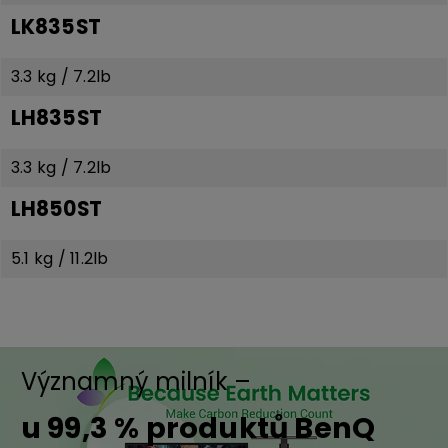
LK835ST
3.3 kg / 7.2lb
LH835ST
3.3 kg / 7.2lb
LH850ST
5.1 kg / 11.2lb
Významný milník –
u 99,3 % produktů BenQ