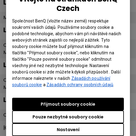
LH600ST+
Czech
Manual
Společnost BenQ (vložte název země) respektuje
soukromí vašich údajů. Používáme soubory cookie a
LK835ST
podobné technologie, abychom vám při návštěvě našich
webových stránek zajistili co nejlepší zážitek. Tyto
Quick Focus
soubory cookie můžete buď přijmout kliknutím na
Motorized Zoom
tlačítko "Přijmout soubory cookie", nebo kliknutím na
tlačítko "Pouze povinné soubory cookie" odmítnout
LH835ST
všechny jiné než nezbytné technologie. Nastavení
souborů cookie si zde můžete kdykoli přizpůsobit . Další
informace naleznete v našich
Zásadách používání
Quick Focus
souborů cookie
a
Zásadách ochrany osobních údajů
.
Motorized Zoom
LH850ST
Přijmout soubory cookie
Quick Focus
Pouze nezbytné soubory cookie
Key Spec
Nastavení