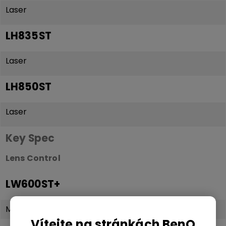
Laser
LH835ST
Laser
LH850ST
Laser
Key Spec
Lens Control
LW600ST+
Manual
Vítejte na stránkách BenQ