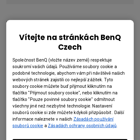
Konektory
(x2), HDMI-1 (2.0b/HDCP2.2),
Vítejte na stránkách BenQ
Vstup HDMI
HDMI-2 (2.0b/HDCP2.2)
Czech
(x2), USB Type A-1 (2.0 /
napájení 1,5 A / servisní), USB
Společnost BenQ (vložte název země) respektuje
USB Type A
soukromí vašich údajů. Používáme soubory cookie a
Type A-2 (2.0 / napájení 1,0 A /
podobné technologie, abychom vám při návštěvě našich
bezdrátový adaptér)
webových stránek zajistili co nejlepší zážitek. Tyto
(x1), Display Port with PD out
soubory cookie můžete buď přijmout kliknutím na
USB Type C
tlačítko "Přijmout soubory cookie", nebo kliknutím na
5V/1A
tlačítko "Pouze povinné soubory cookie" odmítnout
Vstup RS232 (DB, 9 pinů)
(x1)
všechny jiné než nezbytné technologie. Nastavení
souborů cookie si zde můžete kdykoli přizpůsobit . Další
informace naleznete v našich
Zásadách používání
souborů cookie
a
Zásadách ochrany osobních údajů
.
Zvuk