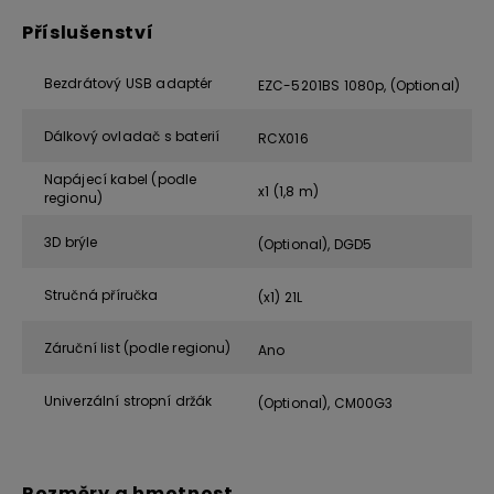
Příslušenství
Bezdrátový USB adaptér
EZC-5201BS 1080p, (Optional)
Dálkový ovladač s baterií
RCX016
Napájecí kabel (podle
x1 (1,8 m)
regionu)
3D brýle
(Optional), DGD5
Stručná příručka
(x1) 21L
Záruční list (podle regionu)
Ano
Univerzální stropní držák
(Optional), CM00G3
Rozměry a hmotnost