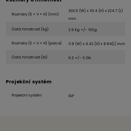
303.5 (W) x 112.4 (H) x 224.7 (L)
Rozměry (Š × V × H) (mm)
mm
Čistá hmotnost (kg)
2.9 Kg +/- 100g
Rozměry (Š × V × H) (palce)
11.9 (W) x 4.42 (H) x 8.84(L) inch
Čistá hmotnost (lb)
6.3 +/- 0.2lb
Projekční systém
Projekční systém
DLP