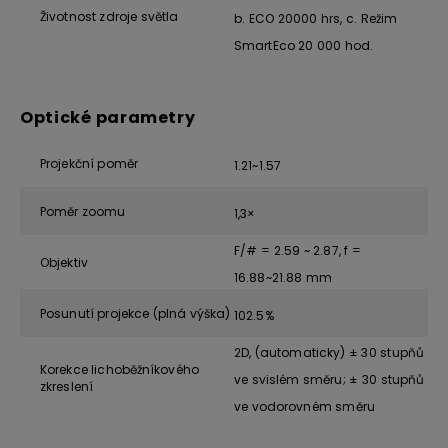
Životnost zdroje světla
b. ECO 20000 hrs, c. Režim
SmartEco 20 000 hod.
Optické parametry
Projekční poměr
1.21~1.57
Poměr zoomu
1,3×
F/# = 2.59 ~ 2.87, f =
Objektiv
16.88~21.88 mm
Posunutí projekce (plná výška)
102.5%
2D, (automaticky) ± 30 stupňů
Korekce lichoběžníkového
ve svislém směru; ± 30 stupňů
zkreslení
ve vodorovném směru