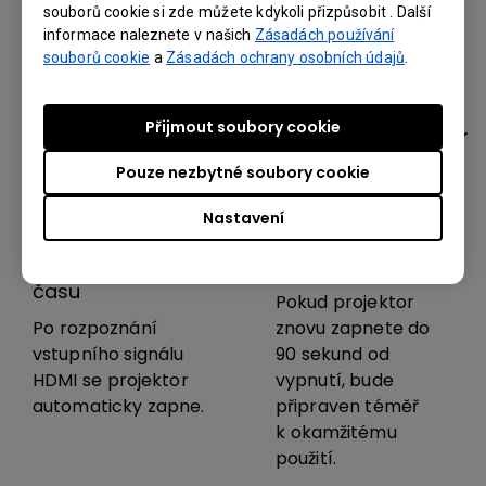
konání schůzek.
souborů cookie si zde můžete kdykoli přizpůsobit . Další
informace naleznete v našich
Zásadách používání
souborů cookie
a
Zásadách ochrany osobních údajů
.
Přijmout soubory cookie
Pouze nezbytné soubory cookie
Nastavení
Příjemná úspora
Okamžité zapnutí
času
Pokud projektor
Po rozpoznání
znovu zapnete do
vstupního signálu
90 sekund od
HDMI se projektor
vypnutí, bude
automaticky zapne.
připraven téměř
k okamžitému
použití.