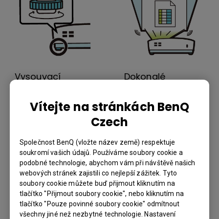
Vysouvací
Dokonalé
nastavitelná
vyrovnání obrazu
nožka
Vítejte na stránkách BenQ
Promítejte dokonalý
Tři nastavitelné
obdélníkový obraz
Czech
nožky, včetně
z jakéhokoli úhlu.
výsuvné, zaručují
Automatická
Společnost BenQ (vložte název země) respektuje
vynikající flexibilitu v
korekce
soukromí vašich údajů. Používáme soubory cookie a
široké škále
vertikálního
podobné technologie, abychom vám při návštěvě našich
webových stránek zajistili co nejlepší zážitek. Tyto
zasedacích
lichoběžníkového
soubory cookie můžete buď přijmout kliknutím na
místností.
zkreslení eliminuje
tlačítko "Přijmout soubory cookie", nebo kliknutím na
rozmazání obrazu
tlačítko "Pouze povinné soubory cookie" odmítnout
a zajišťuje hladké
všechny jiné než nezbytné technologie. Nastavení