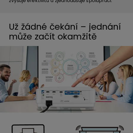
zvyšuje efektivitu a zjednodušuje spolupráci.
Už žádné čekání – jednání
může začít okamžitě