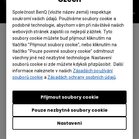
Společnost BenQ (vložte název země) respektuje
soukromí vašich údajů. Používáme soubory cookie a
podobné technologie, abychom vám při návštěvě našich
webových stránek zajistili co nejlepší zážitek. Tyto
Nové projektory BenQ využívající výkonnou
soubory cookie můžete buď přijmout kliknutím na
světelnou technologii BlueCore okamžitě
tlačítko "Přijmout soubory cookie", nebo kliknutím na
vyřešily problémy s jasem, které trápily
tlačítko "Pouze povinné soubory cookie" odmítnout
konferenční zařízení. Protože se navíc tyto
všechny jiné než nezbytné technologie. Nastavení
laserové projektory se světelnou technologií
souborů cookie si zde můžete kdykoli přizpůsobit . Další
BlueCore vyznačují očekávanou provozní
informace naleznete v našich
Zásadách používání
životností 20 000 hodin a jsou zkonstruovány
souborů cookie
a
Zásadách ochrany osobních údajů
.
se zcela utěsněnými optickými moduly
zabraňujícími vniknutí prachu, byly perfektní
Přijmout soubory cookie
volbou i s ohledem na nižší náklady na údržbu.
To platilo zejména ve velkých prostorách, kde
Pouze nezbytné soubory cookie
by přístup k projektoru instalovanému na stropě
nebo jiném vysokém místě mohl být obtížný.
Nastavení
Laserový projektor LU9915 pro velké prostory,
který nabízí několik volitelných objektivů, byl pro