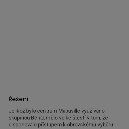
provozuschopnosti projektorů ve svých
konferenčních místnostech. Mnoho projektorů v
centru Mabuville neposkytovalo dostatečný jas
pro prostředí, v němž byly tyto projektory
používány. Kromě toho se zastaralé vybavení
vyznačovalo obtížným nastavováním a bylo
náchylné k technickým problémům. Centrum
Mabuville tak potřebovalo drahé IT techniky, kteří
museli být přítomni na místě pokaždé, když se
konalo jednání vrcholového vedení a obchodních
partnerů společnosti BenQ.
Řešení
Jelikož bylo centrum Mabuville využíváno
skupinou BenQ, mělo velké štěstí v tom, že
disponovalo přístupem k obrovskému výběru