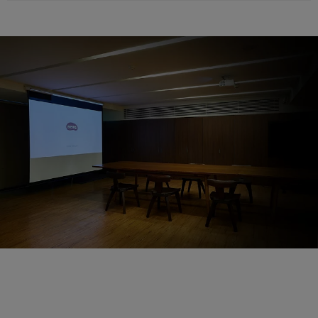
Výzva
Mabuville, které se nachází v Beipu, půvabné