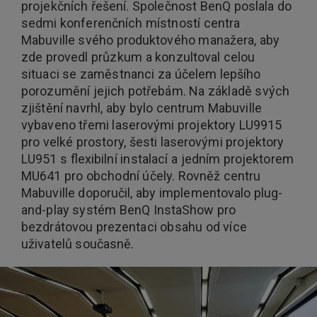
projekčních řešení. Společnost BenQ poslala do
sedmi konferenčních místností centra
Mabuville svého produktového manažera, aby
zde provedl průzkum a konzultoval celou
situaci se zaměstnanci za účelem lepšího
porozumění jejich potřebám. Na základě svých
zjištění navrhl, aby bylo centrum Mabuville
vybaveno třemi laserovými projektory LU9915
pro velké prostory, šesti laserovými projektory
LU951 s flexibilní instalací a jedním projektorem
MU641 pro obchodní účely. Rovněž centru
Mabuville doporučil, aby implementovalo plug-
and-play systém BenQ InstaShow pro
bezdrátovou prezentaci obsahu od více
uživatelů současně.