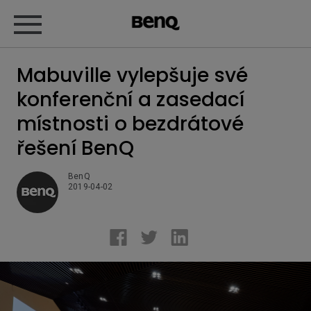
Mabuville vylepšuje své
konferenční a zasedací
místnosti o bezdrátové
řešení BenQ
BenQ
2019-04-02