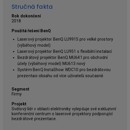
Stručná fakta
Rok dokončení
2018
Použitá řešení BenQ
Laserový projektor BenQ LU9915 pro velké prostory
(výběhový model)
Laserový projektor BenQ LU951 s flexibilní instalací
Bezdrátový projektor BenQ MU641 pro obchodní
účely (výběhový model) MU613 nový
Systém BenQ InstaShow WDC10 pro bezdrátovou
prezentaci obsahu od více uživatelů současně
Segment
Firmy
Projekt
Světový lídr v oblasti elektroniky vylepšuje své exkluzivní
konferenční centrum o laserové projektory podporující
bezdrátové prezentace.