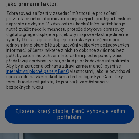
jako primární faktor.
Zobrazovací zařízení v zasedací místnosti je pro sdílení
prezentace nebo informování o nejnovějších prodejních číslech
naprosto nezbytné. V závislosti na konkrétních potřebách je
nutné zvážit několik možností, protože dotykové obrazovky,
digital signage displeje a projektory mají své vlastní jedinečné
výhody.
Digital signage displeje
jsou skvělým řešením pro
jednosměrné okamžité zobrazování veškerých požadovaných
informací, přičemž některé z nich to dokonce zvládnou bez
potřeby externího zařízení. Interaktivní ploché panely zase
představují správnou volbu, pokud je požadována interaktivita.
Aby byla zaručena ochrana zdraví zaměstnanců, pyšní se
interaktivní ploché panely BenQ
vlastnostmi, jako je povrchová
úprava odolná vůči mikrobům a technologie Eye-Care. Díky
tomu budete mít jistotu, že jsou vaši zaměstnanci v
bezpečných rukou.
Zjistěte, který displej BenQ vyhovuje vašim
potřebám