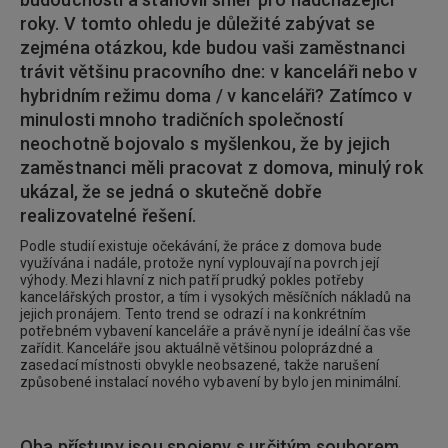
roky. V tomto ohledu je důležité zabývat se
zejména otázkou, kde budou vaši zaměstnanci
trávit většinu pracovního dne: v kanceláři nebo v
hybridním režimu doma / v kanceláři? Zatímco v
minulosti mnoho tradičních společností
neochotně bojovalo s myšlenkou, že by jejich
zaměstnanci měli pracovat z domova, minulý rok
ukázal, že se jedná o skutečně dobře
realizovatelné řešení.
Podle studií existuje očekávání, že práce z domova bude
využívána i nadále, protože nyní vyplouvají na povrch její
výhody. Mezi hlavní z nich patří prudký pokles potřeby
kancelářských prostor, a tím i vysokých měsíčních nákladů na
jejich pronájem. Tento trend se odrazí i na konkrétním
potřebném vybavení kanceláře a právě nyní je ideální čas vše
zařídit. Kanceláře jsou aktuálně většinou poloprázdné a
zasedací místnosti obvykle neobsazené, takže narušení
způsobené instalací nového vybavení by bylo jen minimální.
Oba přístupy jsou spojeny s určitým souborem