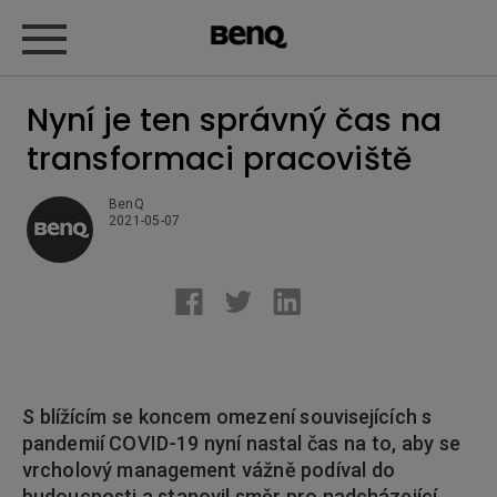
Nyní je ten správný čas na
transformaci pracoviště
BenQ
2021-05-07
S blížícím se koncem omezení souvisejících s
pandemií COVID-19 nyní nastal čas na to, aby se
vrcholový management vážně podíval do
budoucnosti a stanovil směr pro nadcházející