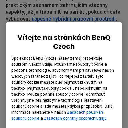
praktickým seznamem zahrnujícím všechny
aspekty, jež je třeba mít na paměti, pokud chcete
vybudovat
úspěšné hybridní pracovní prostředí
.
Dalším užitečným krokem je prohlédnout si
našeho
průvodce výběrem nástrojů
pro
Vítejte na stránkách BenQ
spolupráci vhodných pro potřeby vaší
Czech
společnosti. Abychom měli kompletní informace,
nesmíme zapomenout prozkoumat ani hardware,
Společnost BenQ (vložte název země) respektuje
protože některý je vybaven integrovanými
soukromí vašich údajů. Používáme soubory cookie a
funkcemi pro videokonference, zatímco jiný
podobné technologie, abychom vám při návštěvě našich
vyžaduje použití ještě dalších zařízení.
webových stránek zajistili co nejlepší zážitek. Tyto
soubory cookie můžete buď přijmout kliknutím na
tlačítko "Přijmout soubory cookie", nebo kliknutím na
tlačítko "Pouze povinné soubory cookie" odmítnout
všechny jiné než nezbytné technologie. Nastavení
Pokud je vaším cílem přímá spolupráce s kolegy
souborů cookie si zde můžete kdykoli přizpůsobit . Další
bez ohledu na to, kde se nacházejí, nemůžete
informace naleznete v našich
Zásadách používání
udělat chybu s displejem
BenQ DuoBoard
souborů cookie
a
Zásadách ochrany osobních údajů
.
certifikovaným pro Microsoft Azure. Jelikož je