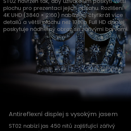
ST02 navržen tak, aby uživatelům poskytl větší
plochu pro prezentaci jejich obsahu. Rozlišení
4K UHD (3840 × 2160) nabízející čtyřikrát více
detailů a větší plochu než 1080p Full HD displej
poskytuje nádherný obraz se zářivými barvami
Antireflexní displej s vysokým jasem
ST02 nabízí jas 450 nitů zajišťující zářivý