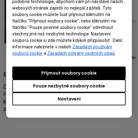
podobné technologie, abychom vám při návštěvě našich
webových stránek zajistili co nejlepší zážitek. Tyto
soubory cookie můžete buď přijmout kliknutím na
tlačítko "Přijmout soubory cookie", nebo kliknutím na
tlačítko "Pouze povinné soubory cookie" odmítnout
všechny jiné než nezbytné technologie. Nastavení
souborů cookie si zde můžete kdykoli přizpůsobit . Další
informace naleznete v našich
Zásadách používání
souborů cookie
a
Zásadách ochrany osobních údajů
.
Přijmout soubory cookie
Bezdrátová prezentace
Pouze nezbytné soubory cookie
Digital signage displej podporuje jednoduché
řešení pro prezentaci a spolupráci InstaShare,
Nastavení
které umožňuje návrhářům bezdrátově
zobrazovat obsah.