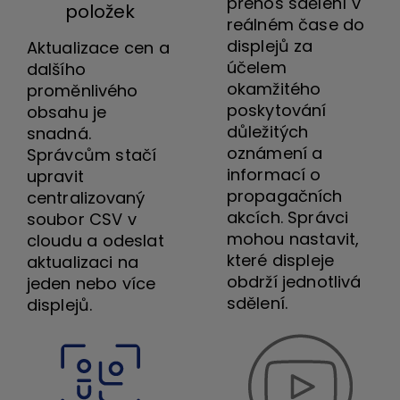
přenos sdělení v
položek
reálném čase do
displejů za
Aktualizace cen a
účelem
dalšího
okamžitého
proměnlivého
poskytování
obsahu je
důležitých
snadná.
oznámení a
Správcům stačí
informací o
upravit
propagačních
centralizovaný
akcích. Správci
soubor CSV v
mohou nastavit,
cloudu a odeslat
které displeje
aktualizaci na
obdrží jednotlivá
jeden nebo více
sdělení.
displejů.