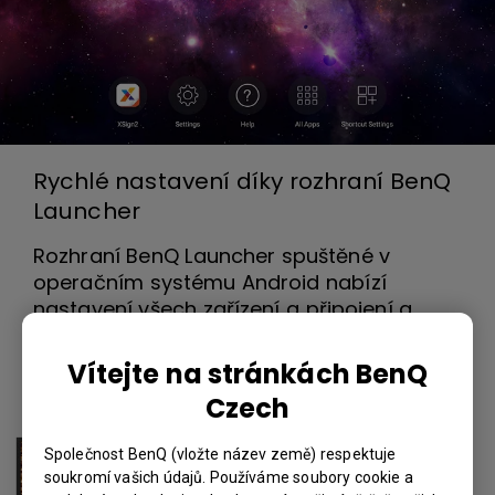
Rychlé nastavení díky rozhraní BenQ
Launcher
Rozhraní BenQ Launcher spuštěné v
operačním systému Android nabízí
nastavení všech zařízení a připojení a
nástroje na jednom místě za účelem jejich
snadného použití.
Vítejte na stránkách BenQ
Czech
Společnost BenQ (vložte název země) respektuje
soukromí vašich údajů. Používáme soubory cookie a