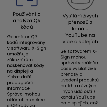
Používání a
Vysílání živých
analýza QR
přenosů z
kódů
kanálu
YouTube na
Generátor QR
více displejích
kódů integrovaný
v softwaru X-Sign
Se softwarem X-
umožňuje
Sign mohou
zákazníkům
správci v reálném
naskenovat kódy
čase vysílat živé
na displeji a
přenosy o
získat další
uvedení produktů
propagační
na trh a různých
informace.
jiných událostí z
Správci mohou
kanálu YouTube
ukládat interakce
na displejích, což
s QR kódy za