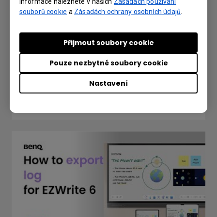
informace naleznete v našich
Zásadách používání
souborů cookie
a
Zásadách ochrany osobních údajů
.
Přijmout soubory cookie
How to upgrade apps? (EZWrite 5.0 & X-
Pouze nezbytné soubory cookie
Sign)
Nastavení