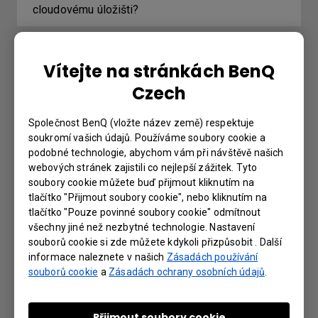
cloudovému úložišti?
Existuje nějaký požadavek na minimální
Vítejte na stránkách BenQ
šířku pásma nebo maximální počet účastníků
pro interakci s hostiteli na bílé tabuli EZwrite
Czech
Cloud?
Společnost BenQ (vložte název země) respektuje
soukromí vašich údajů. Používáme soubory cookie a
Proč se na zařízení nezobrazuje „Display
podobné technologie, abychom vám při návštěvě našich
ID“ (ID displeje)?
webových stránek zajistili co nejlepší zážitek. Tyto
soubory cookie můžete buď přijmout kliknutím na
tlačítko "Přijmout soubory cookie", nebo kliknutím na
Proč se obrazovka zařízení zobrazuje
tlačítko "Pouze povinné soubory cookie" odmítnout
černě, když je přehráváno video ze služby
všechny jiné než nezbytné technologie. Nastavení
souborů cookie si zde můžete kdykoli přizpůsobit . Další
Netflix prostřednictvím InstaShare nebo HDMI
informace naleznete v našich
Zásadách používání
z notebooku nebo Macbooku?
souborů cookie
a
Zásadách ochrany osobních údajů
.
Proč se na mém interaktivním plochém
Přijmout soubory cookie