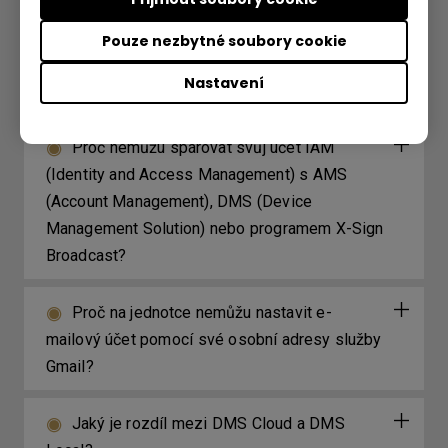
panelu (IFP) opakovaně zobrazují bílé pruhy na
obrazovce nebo dochází k chybě, když se
Pouze nezbytné soubory cookie
snažím povolit iMirror přes InstaShare z mého
Nastavení
iPhonu nebo iPadu?
Proč nemůžu spárovat svůj účet IAM
(Identity and Access Management) s AMS
(Account Management), DMS (Device
Management Solution) nebo programem X-Sign
Broadcast?
Proč na jednotce nemůžu nastavit e-
mailový účet pomocí své osobní adresy služby
Gmail?
Jaký je rozdíl mezi DMS Cloud a DMS