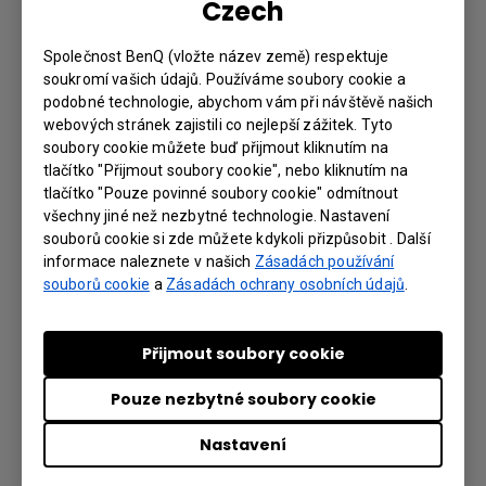
Czech
CONTROL PROTOCOLS
Společnost BenQ (vložte název země) respektuje
soukromí vašich údajů. Používáme soubory cookie a
RS232&LAN Command List
podobné technologie, abychom vám při návštěvě našich
webových stránek zajistili co nejlepší zážitek. Tyto
soubory cookie můžete buď přijmout kliknutím na
Verze : 2
tlačítko "Přijmout soubory cookie", nebo kliknutím na
Operační systém: Others
tlačítko "Pouze povinné soubory cookie" odmítnout
všechny jiné než nezbytné technologie. Nastavení
Preview | Stáhnout
souborů cookie si zde můžete kdykoli přizpůsobit . Další
informace naleznete v našich
Zásadách používání
souborů cookie
a
Zásadách ochrany osobních údajů
.
OVLADAČ
Přijmout soubory cookie
Additional Driver to Support
Pouze nezbytné soubory cookie
Gesture_Mac
Nastavení