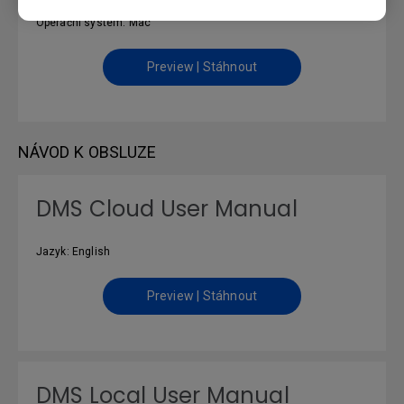
Verze : v06_00_304
Operační systém: Mac
Preview | Stáhnout
NÁVOD K OBSLUZE
DMS Cloud User Manual
Jazyk: English
Preview | Stáhnout
DMS Local User Manual