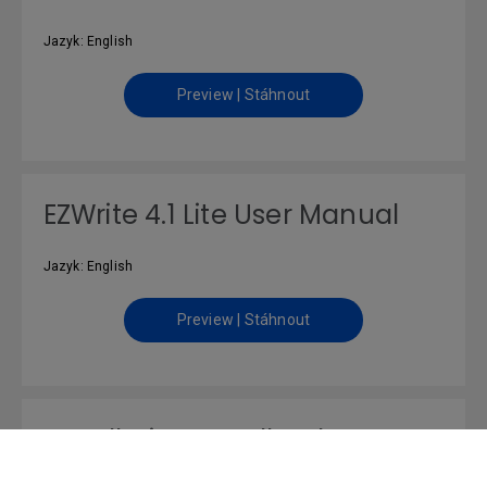
Jazyk: English
Preview | Stáhnout
EZWrite 4.1 Lite User Manual
Jazyk: English
Preview | Stáhnout
Installation Handbook