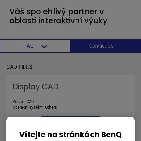
Váš spolehlivý partner v
oblasti interaktivní výuky
FAQ
Contact Us
CAD FILES
Display CAD
Verze : CAD
Operační systém: Others
Preview | Stáhnout
Vítejte na stránkách BenQ