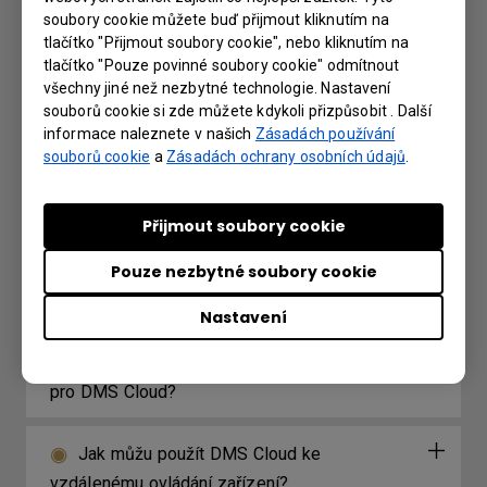
soubory cookie můžete buď přijmout kliknutím na
Jak exportovat log pro EDLA BenQ Board?
tlačítko "Přijmout soubory cookie", nebo kliknutím na
tlačítko "Pouze povinné soubory cookie" odmítnout
Jaký je rozdíl mezi DMS Cloud a DMS
všechny jiné než nezbytné technologie. Nastavení
souborů cookie si zde můžete kdykoli přizpůsobit . Další
Local?
informace naleznete v našich
Zásadách používání
souborů cookie
a
Zásadách ochrany osobních údajů
.
Jaké možnosti/funkce je možné ovládat
pomocí DMS Local?
Přijmout soubory cookie
Jak můžu přidat zařízení pomocí
Pouze nezbytné soubory cookie
jedinečného ID pro DMS Cloud?
Nastavení
Jak můžu přidat zařízení pomocí QR kódu
pro DMS Cloud?
Jak můžu použít DMS Cloud ke
vzdálenému ovládání zařízení?