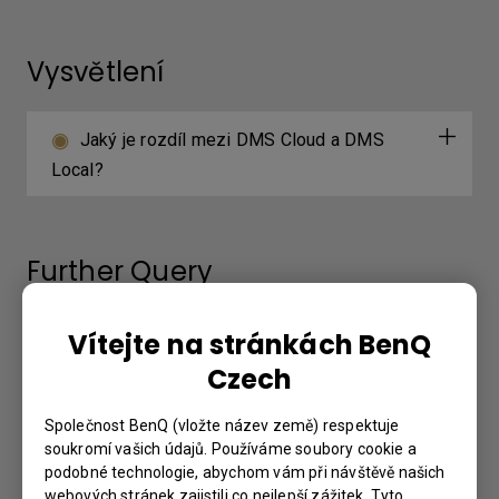
Vysvětlení
Jaký je rozdíl mezi DMS Cloud a DMS
Local?
Further Query
Vítejte na stránkách BenQ
Proč se na zařízení nezobrazuje „Display
ID“ (ID displeje)?
Czech
Společnost BenQ (vložte název země) respektuje
Proč nemohu promítat obrazovku z
soukromí vašich údajů. Používáme soubory cookie a
notebooku pomocí InstaShare2 Miracast P2P?
podobné technologie, abychom vám při návštěvě našich
webových stránek zajistili co nejlepší zážitek. Tyto