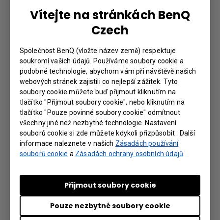
Vítejte na stránkách BenQ
Further Query
Czech
Společnost BenQ (vložte název země) respektuje
Proč se na zařízení nezobrazuje „Display
soukromí vašich údajů. Používáme soubory cookie a
ID“ (ID displeje)?
podobné technologie, abychom vám při návštěvě našich
webových stránek zajistili co nejlepší zážitek. Tyto
soubory cookie můžete buď přijmout kliknutím na
Jaký je rozdíl mezi DMS Cloud a DMS
tlačítko "Přijmout soubory cookie", nebo kliknutím na
Local?
tlačítko "Pouze povinné soubory cookie" odmítnout
všechny jiné než nezbytné technologie. Nastavení
souborů cookie si zde můžete kdykoli přizpůsobit . Další
Jaké možnosti/funkce je možné ovládat
informace naleznete v našich
Zásadách používání
pomocí DMS Local?
souborů cookie
a
Zásadách ochrany osobních údajů
.
Jak můžu přidat zařízení pomocí
Přijmout soubory cookie
jedinečného ID pro DMS Cloud?
Pouze nezbytné soubory cookie
Jak můžu přidat zařízení pomocí QR kódu