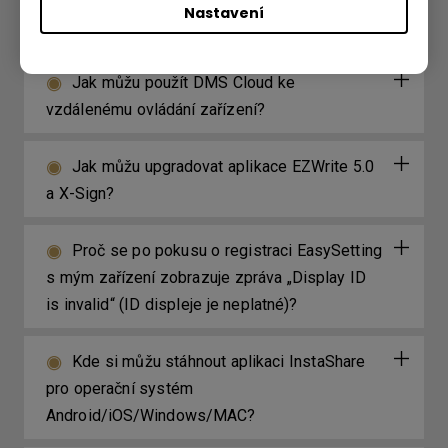
Nastavení
pro DMS Cloud?
Jak můžu použít DMS Cloud ke
vzdálenému ovládání zařízení?
Jak můžu upgradovat aplikace EZWrite 5.0
a X-Sign?
Proč se po pokusu o registraci EasySetting
s mým zařízení zobrazuje zpráva „Display ID
is invalid“ (ID displeje je neplatné)?
Kde si můžu stáhnout aplikaci InstaShare
pro operační systém
Android/iOS/Windows/MAC?