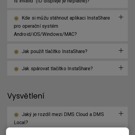
is invalid“ (ID displeje je neplatné)?
Kde si můžu stáhnout aplikaci InstaShare
pro operační systém
Android/iOS/Windows/MAC?
Jak použít tlačítko InstaShare?
Jak spárovat tlačítko InstaShare?
Vysvětlení
Jaký je rozdíl mezi DMS Cloud a DMS
Local?