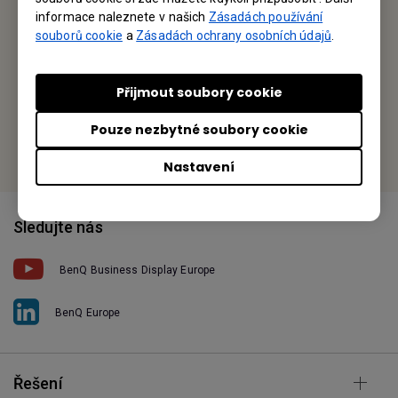
Altmannsdorfer Strasse 89 Top 6 1120 Vienna, Austria
informace naleznete v našich
Zásadách používání
souborů cookie
a
Zásadách ochrany osobních údajů
.
Tel: +43-1-60-39-100
Přijmout soubory cookie
Fax: +43-1-60-39-100-199
Pouze nezbytné soubory cookie
Najděte svou místní kancelář
Nastavení
Sledujte nás
BenQ Business Display Europe
BenQ Europe
Řešení