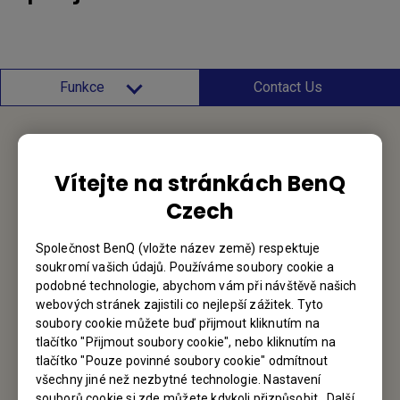
Funkce
Contact Us
Service Desk
Vítejte na stránkách BenQ
Czech
Rádi vás uslyšíme
Společnost BenQ (vložte název země) respektuje
Kontaktujte nás
soukromí vašich údajů. Používáme soubory cookie a
podobné technologie, abychom vám při návštěvě našich
webových stránek zajistili co nejlepší zážitek. Tyto
soubory cookie můžete buď přijmout kliknutím na
Najděte svůj BenQ
tlačítko "Přijmout soubory cookie", nebo kliknutím na
tlačítko "Pouze povinné soubory cookie" odmítnout
BenQ Austria GmbH Central & Eastern Europe
všechny jiné než nezbytné technologie. Nastavení
souborů cookie si zde můžete kdykoli přizpůsobit . Další