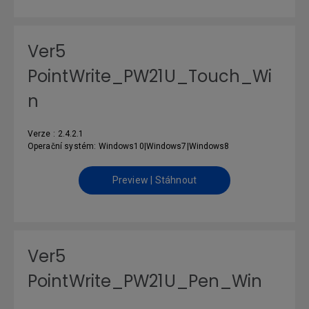
Ver5
PointWrite_PW21U_Touch_Wi
n
Verze : 2.4.2.1
Operační systém: Windows10|Windows7|Windows8
Preview | Stáhnout
Ver5
PointWrite_PW21U_Pen_Win