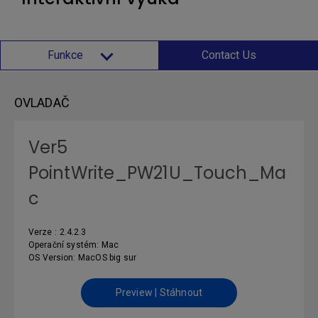
Funkce
Contact Us
OVLADAČ
Ver5
PointWrite_PW21U_Touch_Ma
c
Verze : 2.4.2.3
Operační systém: Mac
OS Version: MacOS big sur
Preview | Stáhnout