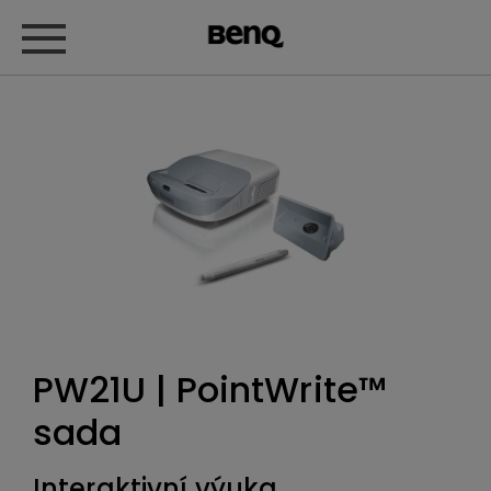
PW21U | PointWrite™
sada
Interaktivní výuka