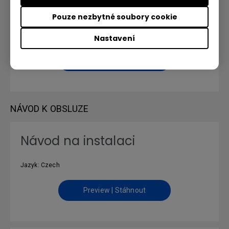
Pouze nezbytné soubory cookie
Verze : 5.5.0.48
Operační systém: Mac
OS Version: MacOS 15 and previous versions.
Nastavení
Preview | Stáhnout
NÁVOD K OBSLUZE
Návod na instalaci
Jazyk: Czech
Preview | Stáhnout