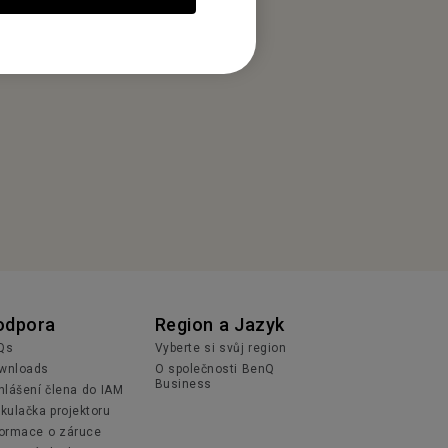
odpora
Region a Jazyk
Qs
Vyberte si svůj region
wnloads
O společnosti BenQ
Business
ihlášení člena do IAM
lkulačka projektoru
formace o záruce