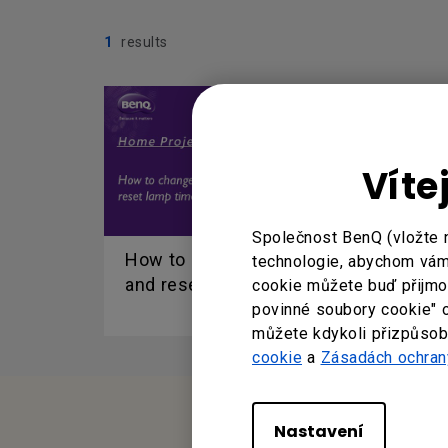
1
results
Víte
Společnost BenQ (vložte 
How to change the lamp
technologie, abychom vám 
and reset the lamp timer?
cookie můžete buď přijmout
povinné soubory cookie" 
můžete kdykoli přizpůsobi
cookie
a
Zásadách ochran
Nastavení