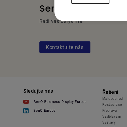
Service Desk
Rádi vás uslyšíme
Kontaktujte nás
Sledujte nás
Řešení
Maloobchod
BenQ Business Display Europe
Restaurace
Přeprava
BenQ Europe
Vzdělávání
Výstavy