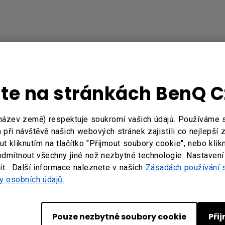
jte na stránkách BenQ 
název země) respektuje soukromí vašich údajů. Používáme
při návštěvě našich webových stránek zajistili co nejlepší 
 kliknutím na tlačítko "Přijmout soubory cookie", nebo klik
odmítnout všechny jiné než nezbytné technologie. Nastavení
t . Další informace naleznete v našich
Zásadách používání 
y osobních údajů
.
Pouze nezbytné soubory cookie
Při