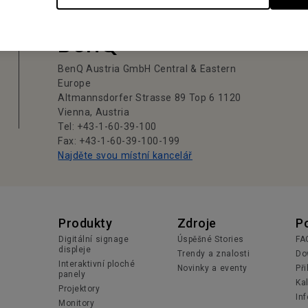
Najděte svůj
BenQ
BenQ Austria GmbH Central & Eastern
Europe
Altmannsdorfer Strasse 89 Top 6 1120
Vienna, Austria
Tel: +43-1-60-39-100
Fax: +43-1-60-39-100-199
Najděte svou místní kancelář
Produkty
Zdroje
P
Digitální signage
Úspěšné Stories
FA
displeje
Trendy a znalosti
Do
Interaktivní ploché
Novinky a eventy
Př
panely
Ka
Projektory
In
Monitory