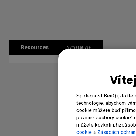
Resources
Vymazat vše
Víte
Společnost BenQ (vložte 
technologie, abychom vám 
cookie můžete buď přijmout
povinné soubory cookie" 
můžete kdykoli přizpůsobi
cookie
a
Zásadách ochran