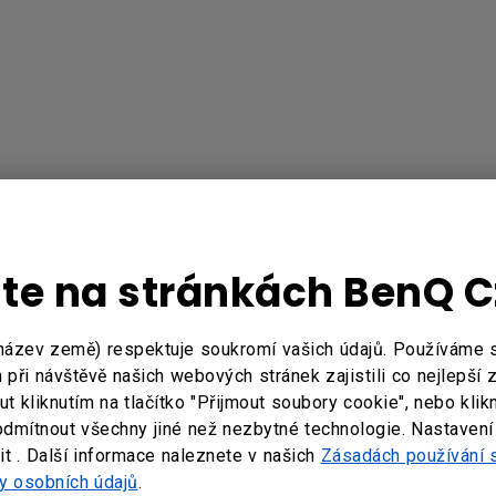
jte na stránkách BenQ 
název země) respektuje soukromí vašich údajů. Používáme
při návštěvě našich webových stránek zajistili co nejlepší 
 kliknutím na tlačítko "Přijmout soubory cookie", nebo klik
odmítnout všechny jiné než nezbytné technologie. Nastavení
t . Další informace naleznete v našich
Zásadách používání 
y osobních údajů
.