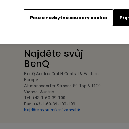
Pouze nezbytné soubory cookie
Při
Najděte svůj
BenQ
BenQ Austria GmbH Central & Eastern
Europe
Altmannsdorfer Strasse 89 Top 6 1120
Vienna, Austria
Tel: +43-1-60-39-100
Fax: +43-1-60-39-100-199
Najděte svou místní kancelář