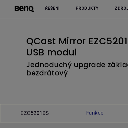
ŘEŠENÍ
PRODUKTY
ZDRO
QCast Mirror EZC5201
USB modul
Jednoduchý upgrade základ
bezdrátový
Funkce
EZC5201BS