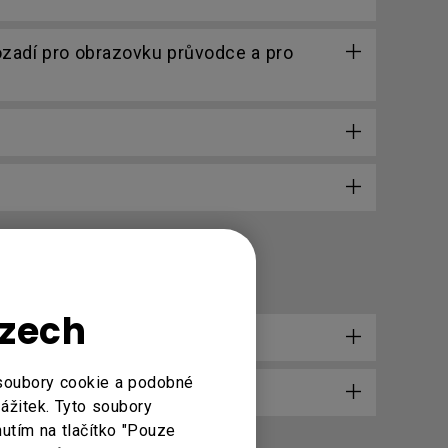
ozadí pro obrazovku průvodce a pro
Czech
rý nepodporuje rozlišení 4K?
 soubory cookie a podobné
zážitek. Tyto soubory
nutím na tlačítko "Pouze