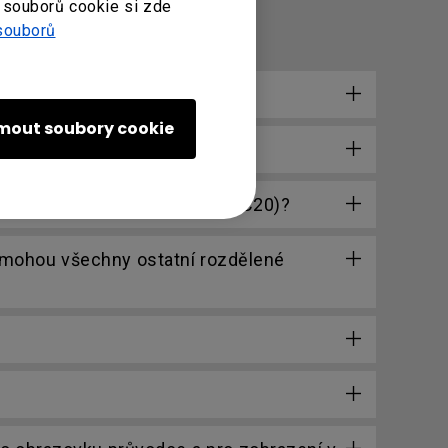
 souborů cookie si zde
souborů
jmout soubory cookie
i i zařízení InstaShow S (WDC20)?
, mohou všechny ostatní rozdělené