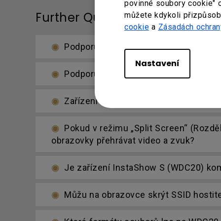
povinné soubory cookie" 
Further Query
můžete kdykoli přizpůsobi
cookie
a
Zásadách ochran
Podporuje zařízení BenQ InstaShow 
Nastavení
Podporuje zařízení InstaShow / Inst
Zařízení InstaShow (WDC10/WDC10C) m
Pokud v režimu „Split Screen“ (Rozděl
obrazovky přehrávat video a zvuk?
Je zařízení InstaShow S (WDC20) kom
Můžu na obrazovce skrýt SSID hostit