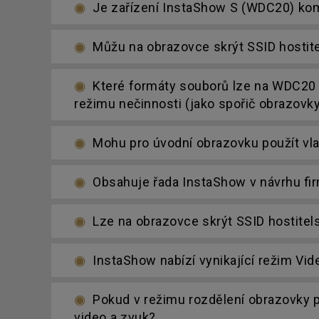
Je zařízení InstaShow S (WDC20) kom
Můžu na obrazovce skrýt SSID hostit
Které formáty souborů lze na WDC20 p
režimu nečinnosti (jako spořič obrazovk
Mohu pro úvodní obrazovku použít vla
Obsahuje řada InstaShow v návrhu fi
Lze na obrazovce skrýt SSID hostitel
InstaShow nabízí vynikající režim Vi
Pokud v režimu rozdělení obrazovky p
video a zvuk?