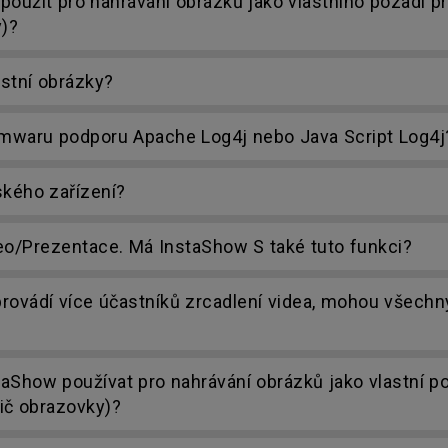
oužít pro nahrávání obrázků jako vlastního pozadí p
y)?
stní obrázky?
rmwaru podporu Apache Log4j nebo Java Script Log4j
ského zařízení?
deo/Prezentace. Má InstaShow S také tuto funkci?
rovádí více účastníků zrcadlení videa, mohou všechn
Show používat pro nahrávání obrázků jako vlastní p
řič obrazovky)?