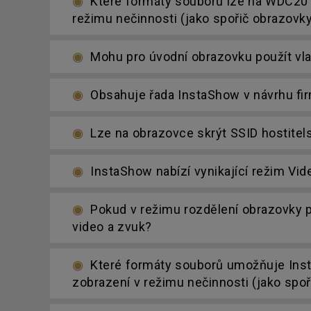
Které formáty souborů lze na WDC20 p
režimu nečinnosti (jako spořič obrazovk
Mohu pro úvodní obrazovku použít vla
Obsahuje řada InstaShow v návrhu fi
Lze na obrazovce skrýt SSID hostitel
InstaShow nabízí vynikající režim Vi
Pokud v režimu rozdělení obrazovky p
video a zvuk?
Které formáty souborů umožňuje Insta
zobrazení v režimu nečinnosti (jako spo