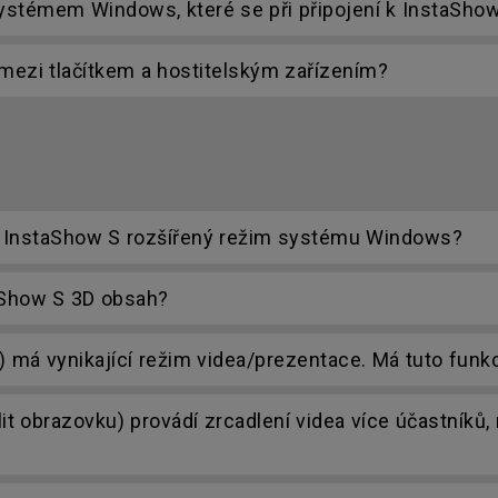
systémem Windows, které se při připojení k InstaSho
ezi tlačítkem a hostitelským zařízením?
/ InstaShow S rozšířený režim systému Windows?
aShow S 3D obsah?
á vynikající režim videa/prezentace. Má tuto funkc
it obrazovku) provádí zrcadlení videa více účastníků