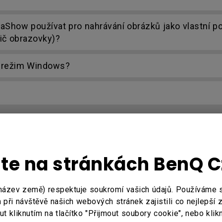
Show používat pro nahrávání obrázků jako vlastní p
řič obrazovky)?
 režim Windows?
jte na stránkách BenQ 
hrávaný pomocí externího softwaru na notebooku, kte
název země) respektuje soukromí vašich údajů. Používáme
při návštěvě našich webových stránek zajistili co nejlepší 
 kliknutím na tlačítko "Přijmout soubory cookie", nebo klik