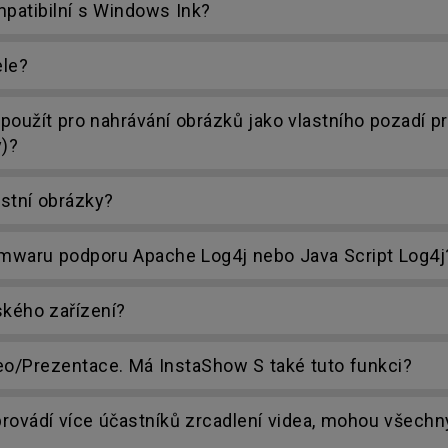
patibilní s Windows Ink?
ele?
oužít pro nahrávání obrázků jako vlastního pozadí p
y)?
stní obrázky?
rmwaru podporu Apache Log4j nebo Java Script Log4j
ského zařízení?
deo/Prezentace. Má InstaShow S také tuto funkci?
rovádí více účastníků zrcadlení videa, mohou všechn