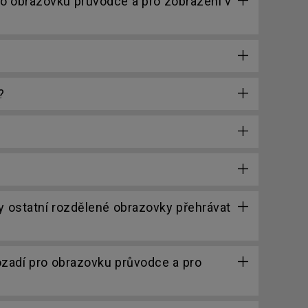
ro obrazovku průvodce a pro zobrazení v
?
y ostatní rozdělené obrazovky přehrávat
ozadí pro obrazovku průvodce a pro