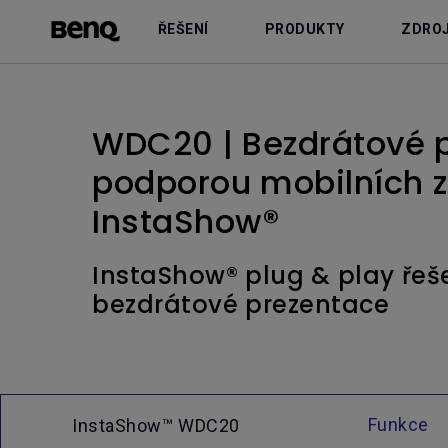
ŘEŠENÍ
PRODUKTY
ZDRO
WDC20 | Bezdrátové 
podporou mobilních za
InstaShow®
InstaShow® plug & play řeš
bezdrátové prezentace
Funkce
InstaShow™ WDC20