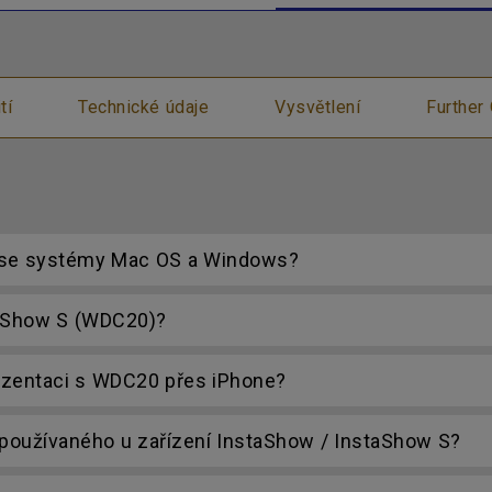
tí
Technické údaje
Vysvětlení
Further
í se systémy Mac OS a Windows?
taShow S (WDC20)?
ezentaci s WDC20 přes iPhone?
používaného u zařízení InstaShow / InstaShow S?