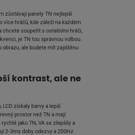
m zůstávají panely TN nejlepší
ro více hráčů, kde záleží na každém
a chcete soupeřit s ostatními hráči,
venci, je TN tou správnou volbou.
u obrazu, ale budete mít zajištěnu
ší kontrast, ale ne
 LCD získaly barvy a lepší
revný prostor než TN a mají
 rychlé jako TN, VA se zlepšily a
ují 2-3ms doby odezvy a 200Hz