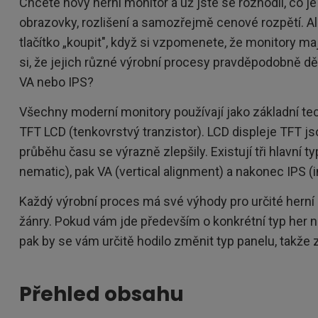
Chcete nový herní monitor a už jste se rozhodli, co je
obrazovky, rozlišení a samozřejmě cenové rozpětí. Al
tlačítko „koupit", když si vzpomenete, že monitory ma
si, že jejich různé výrobní procesy pravděpodobně děl
VA nebo IPS?
Všechny moderní monitory používají jako základní tech
TFT LCD (tenkovrstvý tranzistor). LCD displeje TFT jsou 
průběhu času se výrazně zlepšily. Existují tři hlavní t
nematic), pak VA (vertical alignment) a nakonec IPS (
Každý výrobní proces má své výhody pro určité herní 
žánry. Pokud vám jde především o konkrétní typ her n
pak by se vám určitě hodilo změnit typ panelu, takže
Přehled obsahu