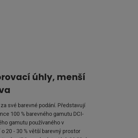
orovací úhly, menší
rva
 za své barevné podání. Představují
konce 100 % barevného gamutu DCI-
ného gamutu používaného v
í o 20 - 30 % větší barevný prostor