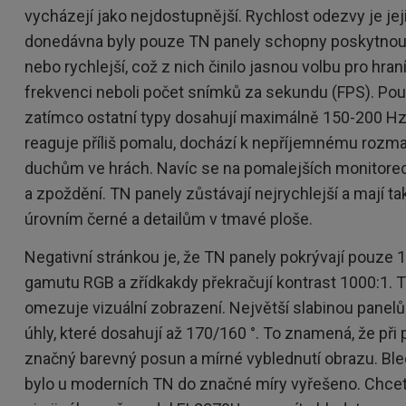
vycházejí jako nejdostupnější. Rychlost odezvy je jej
donedávna byly pouze TN panely schopny poskytnout
nebo rychlejší, což z nich činilo jasnou volbu pro hran
frekvenci neboli počet snímků za sekundu (FPS). Pou
zatímco ostatní typy dosahují maximálně 150-200 Hz
reaguje příliš pomalu, dochází k nepříjemnému rozm
duchům ve hrách. Navíc se na pomalejších monitorec
a zpoždění. TN panely zůstávají nejrychlejší a mají 
úrovním černé a detailům v tmavé ploše.
Negativní stránkou je, že TN panely pokrývají pouze
gamutu RGB a zřídkakdy překračují kontrast 1000:1. T
omezuje vizuální zobrazení. Největší slabinou pane
úhly, které dosahují až 170/160 °. To znamená, že při
značný barevný posun a mírné vyblednutí obrazu. Ble
bylo u moderních TN do značné míry vyřešeno. Chcete