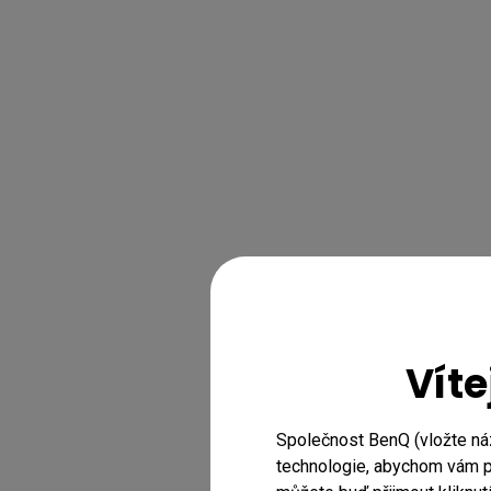
Víte
Společnost BenQ (vložte ná
technologie, abychom vám př