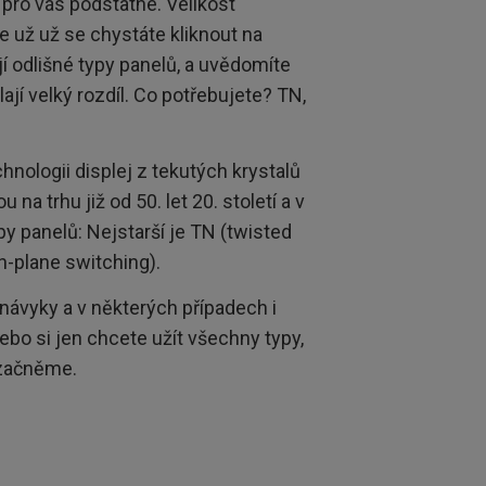
 pro vás podstatné. Velikost
e už už se chystáte kliknout na
jí odlišné typy panelů, a uvědomíte
ají velký rozdíl. Co potřebujete? TN,
nologii displej z tekutých krystalů
na trhu již od 50. let 20. století a v
ypy panelů: Nejstarší je TN (twisted
in-plane switching).
návyky a v některých případech i
ebo si jen chcete užít všechny typy,
 začněme.