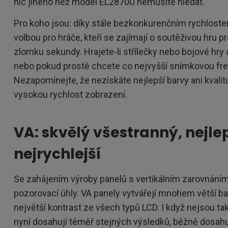
nic jiného než model EL2870U nemusíte hledat.
Pro koho jsou: díky stále bezkonkurenčním rychloste
volbou pro hráče, kteří se zajímají o soutěživou hru p
zlomku sekundy. Hrajete-li střílečky nebo bojové hry 
nebo pokud prostě chcete co nejvyšší snímkovou frek
Nezapomínejte, že nezískáte nejlepší barvy ani kvalit
vysokou rychlost zobrazení.
VA: skvělý všestranný, nejlep
nejrychlejší
Se zahájením výroby panelů s vertikálním zarovnáním,
pozorovací úhly. VA panely vytvářejí mnohem větší ba
největší kontrast ze všech typů LCD. I když nejsou tak
nyní dosahují téměř stejných výsledků, běžně dosah