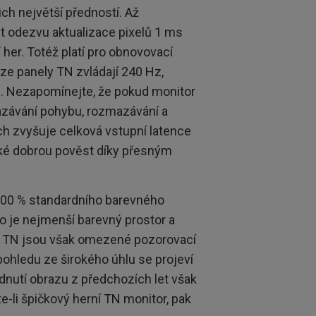
ich největší předností. Až
 odezvu aktualizace pixelů 1 ms
í her. Totéž platí pro obnovovací
ze panely TN zvládají 240 Hz,
. Nezapomínejte, že pokud monitor
azávání pohybu, rozmazávání a
h zvyšuje celková vstupní latence
také dobrou pověst díky přesným
 100 % standardního barevného
o je nejmenší barevný prostor a
lů TN jsou však omezené pozorovací
 pohledu ze širokého úhlu se projeví
dnutí obrazu z předchozích let však
-li špičkový herní TN monitor, pak