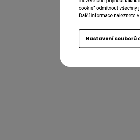
můžete buď přijmout kliknut
cookie" odmítnout všechny j
Další informace naleznete v
Nastavení souborů 