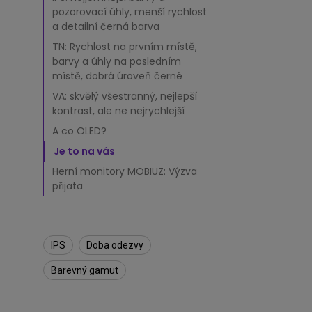
e
pozorovací úhly, menší rychlost
l
m
a detailní černá barva
o
TN: Rychlost na prvním místě,
n
barvy a úhly na posledním
i
místě, dobrá úroveň černé
t
o
VA: skvělý všestranný, nejlepší
r
kontrast, ale ne nejrychlejší
u
A co OLED?
j
Je to na vás
e
n
Herní monitory MOBIUZ: Výzva
e
přijata
j
l
e
p
IPS
Doba odezvy
š
í
Barevný gamut
p
r
o