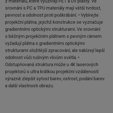
z materiálů, které využívají PET a UV plasty. Ve
srovnání s PC a TPU materiály mají větší tvrdost,
pevnost a odolnost proti poškrábání. • Vybírejte
projekční plátna, jejichž konstrukce se vyznačuje
gradientními optickými strukturami. Ve srovnání
s běžným projekčním plátnem s pevným rámem
vyžadují plátna s gradientními optickými
strukturami složitější zpracování, ale nabízejí lepší
odolnost vůči rušivým vlivům světla. •
Odstupňovaná struktura může u 4K laserových
projektorů s ultra krátkou projekční vzdáleností
výrazně zlepšit sytost barev, ostrost, podání barev
a další vlastnosti obrazu.