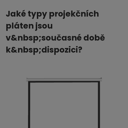
Jaké typy projekčních
pláten jsou
v&nbsp;současné době
k&nbsp;dispozici?