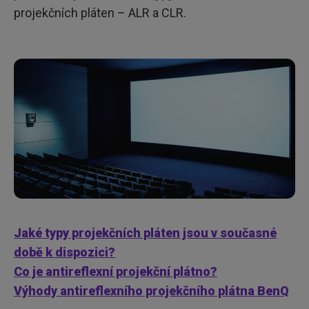
projekčních pláten – ALR a CLR.
Jaké typy projekčních pláten jsou v současné
době k dispozici?
Co je antireflexní projekční plátno?
Výhody antireflexního projekčního plátna BenQ