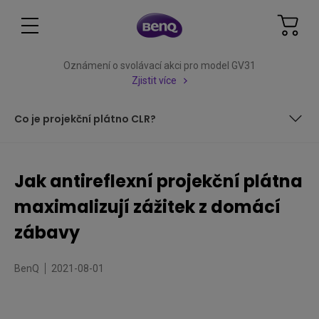
Oznámení o svolávací akci pro model GV31
Zjistit více
Co je projekční plátno CLR?
Jaké typy projekčních pláten jsou v&nbsp;současné době
k&nbsp;dispozici?
Jak antireflexní projekční plátna
Výhody antireflexních projekčních pláten
maximalizují zážitek z domácí
Co je projekční plátno ALR?
zábavy
Co je projekční plátno CLR?
BenQ
2021-08-01