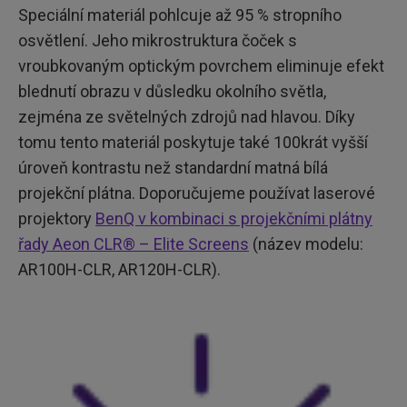
Speciální materiál pohlcuje až 95 % stropního
osvětlení. Jeho mikrostruktura čoček s
vroubkovaným optickým povrchem eliminuje efekt
blednutí obrazu v důsledku okolního světla,
zejména ze světelných zdrojů nad hlavou. Díky
tomu tento materiál poskytuje také 100krát vyšší
úroveň kontrastu než standardní matná bílá
projekční plátna. Doporučujeme používat laserové
projektory
BenQ v kombinaci s projekčními plátny
řady Aeon CLR® – Elite Screens
(název modelu:
AR100H-CLR, AR120H-CLR).