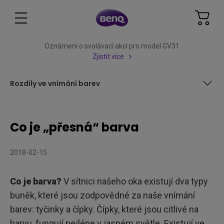
Oznámení o svolávací akci pro model GV31
Zjistit více
Rozdíly ve vnímání barev
Co je světlo?
Co je „přesná“ barva
Rozdíly ve vnímání barev
2018-02-15
Co je barva?
V sítnici našeho oka existují dva typy
buněk, které jsou zodpovědné za naše vnímání
barev: tyčinky a čípky. Čípky, které jsou citlivé na
barvu, fungují nejlépe v jasném světle. Existují ve