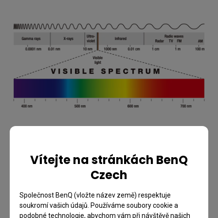
Vítejte na stránkách BenQ
Rozdíly ve vnímání barev
Czech
Vzhledem k tomu, že mezi lidmi existují nepatrné
Společnost BenQ (vložte název země) respektuje
biologické rozdíly, liší se i způsob, jakým vnímáme a
soukromí vašich údajů. Používáme soubory cookie a
rozpoznáváme barvy. Určení barvy objektu se proto
podobné technologie, abychom vám při návštěvě našich