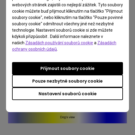
stává subjektivní. Vezměte například pole
webových stránek zajistili co nejlepší zážitek. Tyto soubory
cookie můžete buď přijmout kliknutím na tlačítko "Přijmout
zobrazené níže. Někteří označí jeho barvu za
soubory cookie", nebo kliknutím na tlačítko "Pouze povinné
modrou, někteří mohou říct, že vypadá zeleně, a
soubory cookie" odmítnout všechny jiné než nezbytné
odborník ji může označit za azurovou. Poskytnutí
technologie. Nastavení souborů cookie si zde můžete
kdykoli přizpůsobit . Další informace naleznete v
přesného popisu barvy objektu by pro průměrného
našich
Zásadách používání souborů cookie
a
Zásadách
jednotlivce bylo téměř nemožné.
ochrany osobních údajů
.
Přijmout soubory cookie
Pouze nezbytné soubory cookie
Nastavení souborů cookie