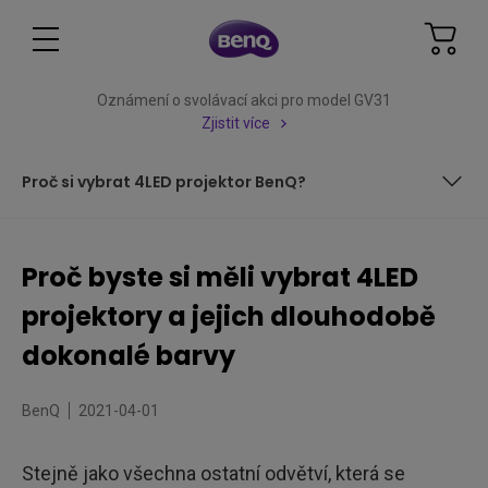
Oznámení o svolávací akci pro model GV31
Zjistit více
Proč si vybrat 4LED projektor BenQ?
Co jsou LED projektory? Jak LED projektory fungují?
Proč byste si měli vybrat 4LED
Proč si vybrat LED projektor? Jaké jsou výhody LED
projektory a jejich dlouhodobě
projektoru?
Co jsou 3LED projektory?
dokonalé barvy
Co jsou 4LED projektory?
BenQ
2021-04-01
Proč si vybrat 4LED projektor BenQ?
Stejně jako všechna ostatní odvětví, která se