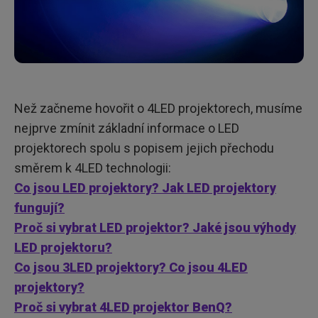
Než začneme hovořit o 4LED projektorech, musíme
nejprve zmínit základní informace o LED
projektorech spolu s popisem jejich přechodu
směrem k 4LED technologii:
Co jsou LED projektory? Jak LED projektory
fungují?
Proč si vybrat LED projektor? Jaké jsou výhody
LED projektoru?
Co jsou 3LED projektory? Co jsou 4LED
projektory?
Proč si vybrat 4LED projektor BenQ?