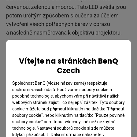
červenou, zelenou a modrou. Tato LED světla jsou
potom určitým způsobem sloučena za účelem
vytvoření všech potřebných barev v obrazu
a následně nasměrována k objektivu projektoru.
Vítejte na stránkách BenQ
Czech
Společnost BenQ (vložte název země) respektuje
soukromí vašich údajů. Používáme soubory cookie a
podobné technologie, abychom vám při návštěvě našich
webových stránek zajistili co nejlepší zážitek. Tyto soubory
cookie můžete buď přijmout kliknutím na tlačítko "Přijmout
soubory cookie", nebo kliknutím na tlačítko "Pouze povinné
soubory cookie" odmítnout všechny jiné než nezbytné
technologie. Nastavení souborů cookie si zde můžete
kdykoli přizpůsobit . Další informace naleznete v