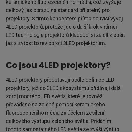
keramického fluorescenčního média, což zvyšuje
celkový jas obrazu na standard přijatelný pro
projektory. S tímto konceptem přímo souvisí vývoj
4LED projektorů, protože jde o další krok v rámci
LED technologie projektorů kladoucí si za cíl zlepšit
jas a sytost barev oproti 3LED projektorům.
Co jsou 4LED projektory?
4LED projektory představují podle definice LED
projektory, jež do 3LED ekosystému přidávají další
zdroj modrého LED světla, které je rovněž
převáděno na zelené pomocí keramického
fluorescenčního média za účelem zesílení
celkového výstupu zeleného světla. Přidáním
tohoto samostatného LED světla se zvýší výstup