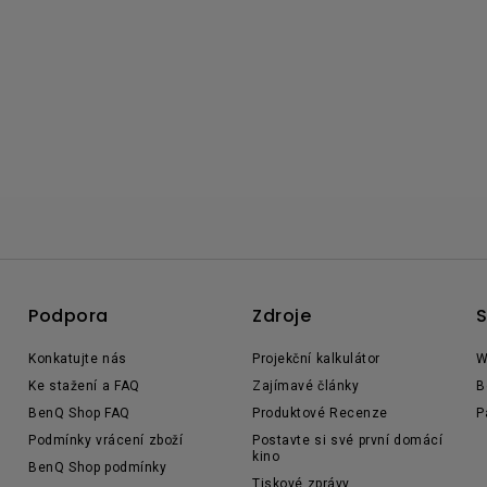
Podpora
Zdroje
S
Konkatujte nás
Projekční kalkulátor
W
Ke stažení a FAQ
Zajímavé články
B
BenQ Shop FAQ
Produktové Recenze
P
Podmínky vrácení zboží
Postavte si své první domácí
kino
BenQ Shop podmínky
Tiskové zprávy