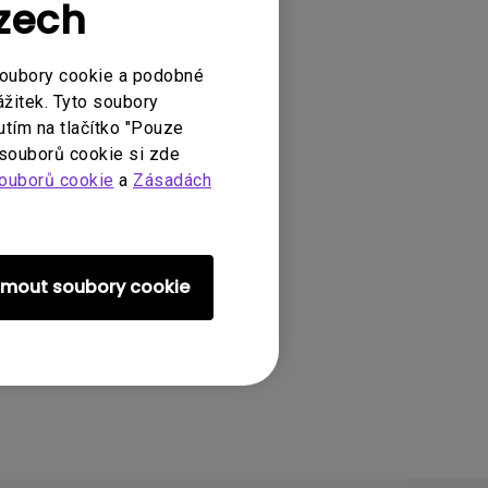
Czech
soubory cookie a podobné
ážitek. Tyto soubory
utím na tlačítko "Pouze
 souborů cookie si zde
5i , TK700STi,
ouborů cookie
a
Zásadách
ijmout soubory cookie