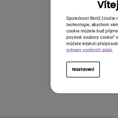
Víte
Společnost BenQ (vložte 
technologie, abychom vám p
Použitelné
cookie můžete buď přijmout
povinné soubory cookie" o
GP500, GS50, GV11,
můžete kdykoli přizpůsobi
ochrany osobních údajů
.
TK850i, V7000i, V7
Nastavení
Pomohla vám 