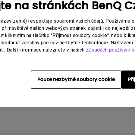
jte na stránkách BenQ 
název země) respektuje soukromí vašich údajů. Používáme 
ři návštěvě našich webových stránek zajistili co nejlepší z
 modely
 kliknutím na tlačítko "Přijmout soubory cookie", nebo klikn
dmítnout všechny jiné než nezbytné technologie. Nastavení
 GV30, QS01 | Android TV Dongle a dálkové ovládání, TH68
t . Další informace naleznete v našich
Zásadách používání s
050i, W1800i, W2700i, X1300i, X3000i, X3100i
Pouze nezbytné soubory cookie
Př
tato informace?
Ano
Ne