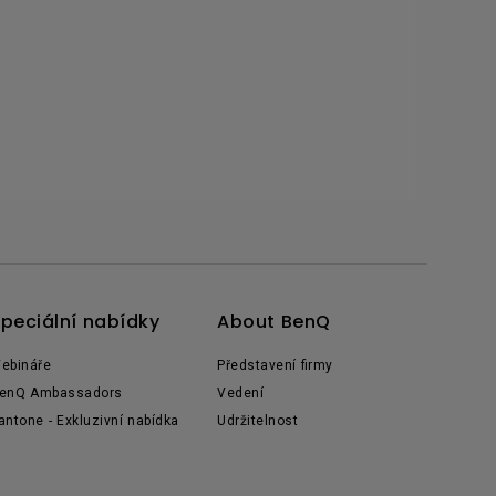
peciální nabídky
About BenQ
ebináře
Představení firmy
enQ Ambassadors
Vedení
antone - Exkluzivní nabídka
Udržitelnost