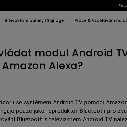
Podp
Interaktivní panely | Signage
Práce & Vzdělávání na d
eproduktory
tatický Bluetooth
ládat modul Android T
Podle klíčového slova
Podle klíčového slova
Kompatibilní přísluše
Business Projektory
ktor
4K(3840x2160)
LED
Rameno k monitor
Pohlcující zážitek 
 Amazon Alexa?
ase & Stand
notebooku
simulace
S HDR
Laser
Osvětlovací lišta
Smart Eco
21：9 Ultrawide
4K UHD (3840×2160)
Golf Simulator
USB-C
Krátká projekční
vzdálenost
Corporate
evizoru se systémem Android TV pomocí Amazon 
Thunderbolt
funguje pouze jako reproduktor Bluetooth pro zvu
Nízké zpoždění na vstupu
P3
ování Bluetooth s televizorem Android TV nalez
S Android TV