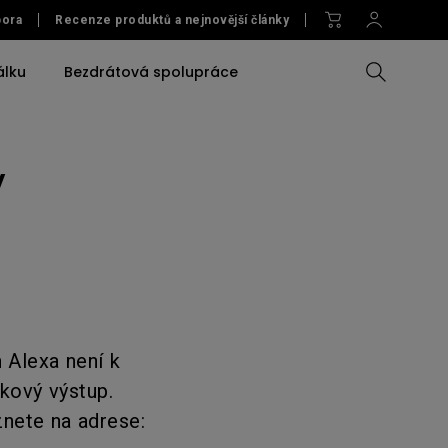
ora
Recenze produktů a nejnovější články
álku
Bezdrátová spolupráce
V
Porovnat
Porovnat všechny
Porovnat veškerá
Příslušenství
nství
monitory
osvětlení
u /
a
Příslušenství
Software
Příslušenství
Accessories
Software
Software
 monitoru
Software
Náhledový monitor na
fotoaparát
Alexa není k
kový výstup.
nete na adrese: