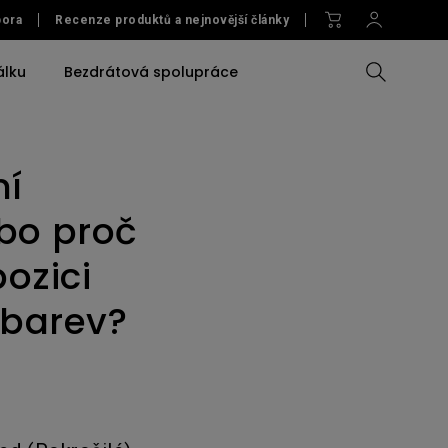
ora
Recenze produktů a nejnovější články
álku
Bezdrátová spolupráce
ní
Porovnat
Porovnat všechny
Porovnat veškerá
Příslušenství
nství
monitory
osvětlení
u /
a
bo proč
Příslušenství
Software
Příslušenství
Accessories
ozici
Software
Software
 monitoru
Software
 barev?
Náhledový monitor na
fotoaparát