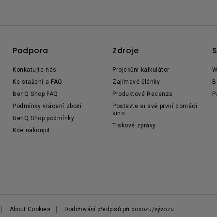
Podpora
Zdroje
S
Konkatujte nás
Projekční kalkulátor
W
Ke stažení a FAQ
Zajímavé články
B
BenQ Shop FAQ
Produktové Recenze
P
Podmínky vrácení zboží
Postavte si své první domácí
kino
BenQ Shop podmínky
Tiskové zprávy
Kde nakoupit
About Cookies
Dodržování předpisů při dovozu/vývozu