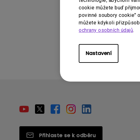
technologie, abychom vám p
PD3205UA, PD322
cookie můžete buď přijmout
povinné soubory cookie" o
můžete kdykoli přizpůsobi
ochrany osobních údajů
.
Pomohla vám 
Nastavení
Přihlaste se k odběru