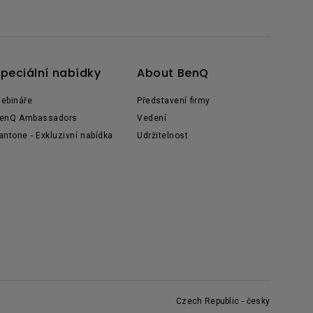
peciální nabídky
About BenQ
ebináře
Představení firmy
enQ Ambassadors
Vedení
antone - Exkluzivní nabídka
Udržitelnost
Czech Republic - česky