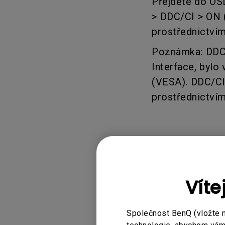
Přejděte do OS
> DDC/CI > ON 
prostřednictvím
Poznámka: DDC/
Interface, bylo
(VESA). DDC/CI
prostřednictvím
Použitelné
Víte
Display Pilot, P
Společnost BenQ (vložte 
PD2706U, PD2706U