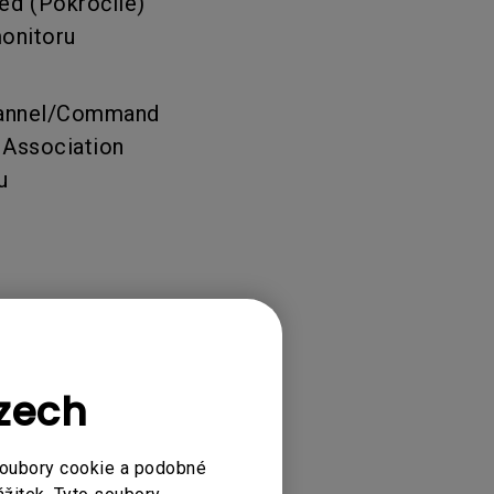
ed (Pokročilé)
onitoru
Channel/Command
 Association
u
Czech
705U, PD2705UA,
soubory cookie a podobné
PD3205U,