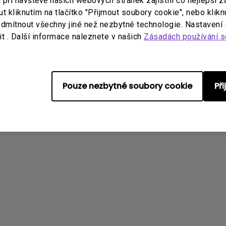
ři návštěvě našich webových stránek zajistili co nejlepší z
0U, PD3420Q
 kliknutím na tlačítko "Přijmout soubory cookie", nebo klikn
dmítnout všechny jiné než nezbytné technologie. Nastavení
t . Další informace naleznete v našich
Zásadách používání s
tato informace?
Ano
Ne
Pouze nezbytné soubory cookie
Př