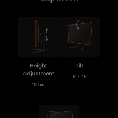
Height
Tilt
adjustment
-5˚ ~ 15˚
100mm