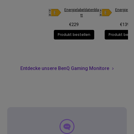
Energielabeldatenbla
Energielab
tt
tt
€229
€139
Produkt bestellen
Produkt beste
Entdecke unsere BenQ Gaming Monitore