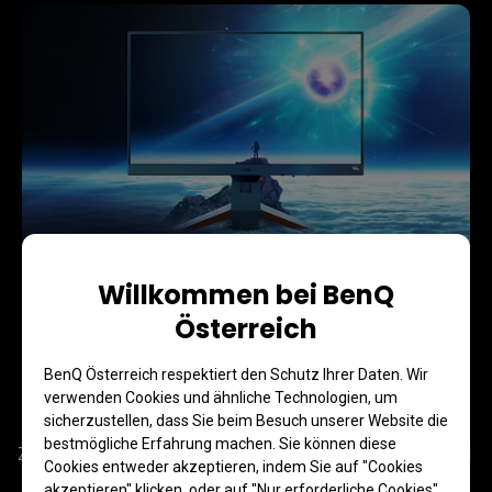
Willkommen bei BenQ
Österreich
Dein Monitor ist dein Game
BenQ Österreich respektiert den Schutz Ihrer Daten. Wir
Hub
verwenden Cookies und ähnliche Technologien, um
sicherzustellen, dass Sie beim Besuch unserer Website die
bestmögliche Erfahrung machen. Sie können diese
Zentrale Verwaltung von Quick OSD, Szenarioabbildung und 
Cookies entweder akzeptieren, indem Sie auf "Cookies
Fernsteuerung zum schnellen Umschalten der 
akzeptieren" klicken, oder auf "Nur erforderliche Cookies"