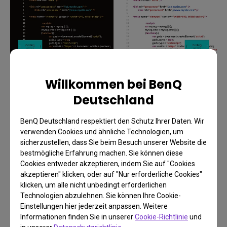
Willkommen bei BenQ
Deutschland
BenQ Deutschland respektiert den Schutz Ihrer Daten. Wir
5. Augenschonende
verwenden Cookies und ähnliche Technologien, um
sicherzustellen, dass Sie beim Besuch unserer Website die
Technologie
bestmögliche Erfahrung machen. Sie können diese
Cookies entweder akzeptieren, indem Sie auf "Cookies
akzeptieren" klicken, oder auf "Nur erforderliche Cookies"
Der Schutz der Augengesundheit ist besonders
klicken, um alle nicht unbedingt erforderlichen
wichtig für Programmierer, die viele Stunden
Technologien abzulehnen. Sie können Ihre Cookie-
Einstellungen hier jederzeit anpassen. Weitere
konzentriert in dunklen Umgebungen vor einem
Informationen finden Sie in unserer
Cookie-Richtlinie
und
Monitor arbeiten. Bei der Auswahl eines Monitors