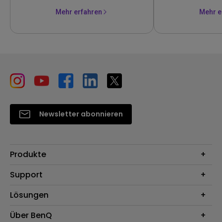
Mehr erfahren
Mehr e
Newsletter abonnieren
Produkte
Beamer
Support
Monitore
Kontakt
Lösungen
Lampen
Garantie
Webcams
Für Unternehmen
Über BenQ
Reparaturservice