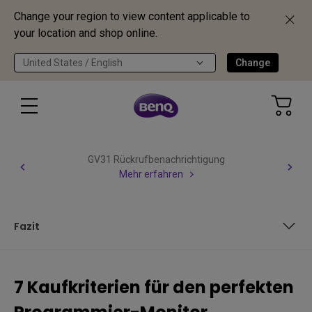
Change your region to view content applicable to
your location and shop online.
United States / English
Change
GV31 Rückrufbenachrichtigung
Mehr erfahren
Fazit
1. Bildschirmgröße und Setup
7 Kaufkriterien für den perfekten
2. Auflösung und Kontrastverhältnis