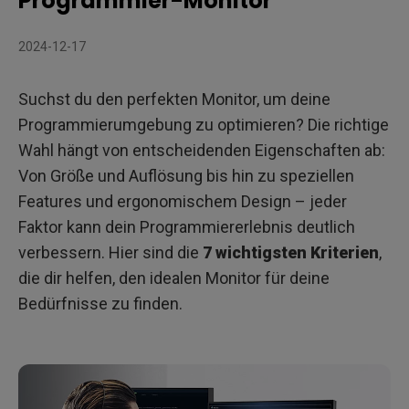
Programmier-Monitor
3. Mehr Überblick mit einem vertikalen Monitor
2024-12-17
4. Spezialisierter Programmiermodus
Suchst du den perfekten Monitor, um deine
5. Augenschonende Technologie
Programmierumgebung zu optimieren? Die richtige
6. Ergonomie
Wahl hängt von entscheidenden Eigenschaften ab:
Von Größe und Auflösung bis hin zu speziellen
7. Multitasking-Funktionen
Features und ergonomischem Design – jeder
Faktor kann dein Programmiererlebnis deutlich
Fazit
verbessern. Hier sind die
7 wichtigsten Kriterien
,
die dir helfen, den idealen Monitor für deine
Bedürfnisse zu finden.