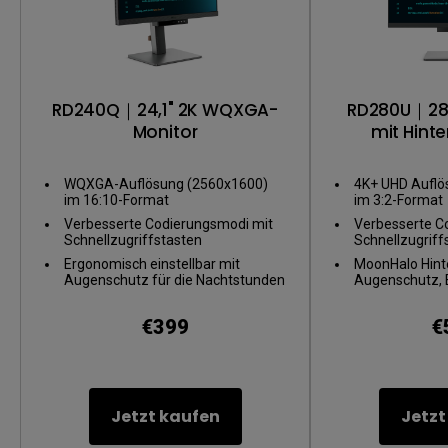
RD240Q｜24,1" 2K WQXGA-
RD280U｜28”
Monitor
mit Hinte
WQXGA-Auflösung (2560x1600)
4K+ UHD Auflö
im 16:10-Format
im 3:2-Format
Verbesserte Codierungsmodi mit
Verbesserte C
Schnellzugriffstasten
Schnellzugriff
Ergonomisch einstellbar mit
MoonHalo Hinte
Augenschutz für die Nachtstunden
Augenschutz,
€399
€
Jetzt kaufen
Jetzt