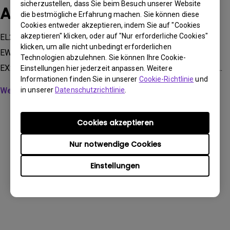
sicherzustellen, dass Sie beim Besuch unserer Website
Anwendbare Modelle
die bestmögliche Erfahrung machen. Sie können diese
Cookies entweder akzeptieren, indem Sie auf "Cookies
akzeptieren" klicken, oder auf "Nur erforderliche Cookies"
EL2870U, EW2480, EW277HDR, EW2780U, EW3270U,
klicken, um alle nicht unbedingt erforderlichen
EW3280U, EX240, EX240N, EX2510, EX270M, EX270QM,
Technologien abzulehnen. Sie können Ihre Cookie-
EX2710, EX2710U, EX2780Q, EX3203R, EX3415R, EX3501R...
Einstellungen hier jederzeit anpassen. Weitere
Informationen finden Sie in unserer
Cookie-Richtlinie
und
in unserer
Datenschutzrichtlinie
.
Weitere Informationen anzeigen
Cookies akzeptieren
Nur notwendige Cookies
Waren diese Informationen hilfreich?
Einstellungen
Ja
Nein