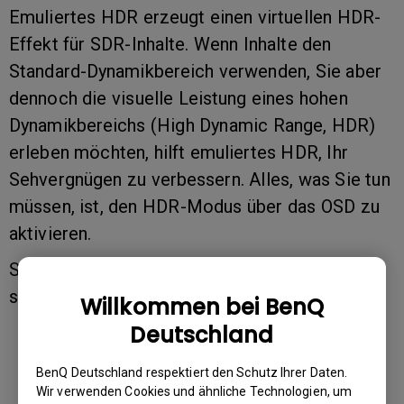
Emuliertes HDR erzeugt einen virtuellen HDR-
Effekt für SDR-Inhalte. Wenn Inhalte den
Standard-Dynamikbereich verwenden, Sie aber
dennoch die visuelle Leistung eines hohen
Dynamikbereichs (High Dynamic Range, HDR)
erleben möchten, hilft emuliertes HDR, Ihr
Sehvergnügen zu verbessern. Alles, was Sie tun
müssen, ist, den HDR-Modus über das OSD zu
aktivieren.
Sobald der Monitor Nicht-HDR-Inhalte erkennt,
schaltet er automatisch emuliertes HDR ein.
Willkommen bei BenQ
Deutschland
BenQ Deutschland respektiert den Schutz Ihrer Daten.
Wir verwenden Cookies und ähnliche Technologien, um