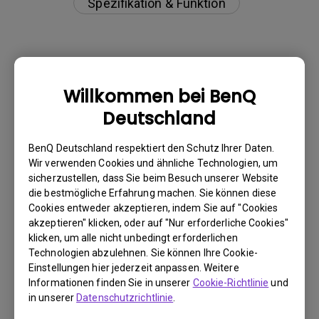
Spezifikation & Funktion
Warum kann mein BenQ-Monitor über ein
Willkommen bei BenQ
USB-C(Typ C)-Kabel nicht ordnungsgemäß
Deutschland
angezeigt werden?
BenQ Deutschland respektiert den Schutz Ihrer Daten.
Was ist Backlight Bleed oder Backlight
Wir verwenden Cookies und ähnliche Technologien, um
Leaking?
sicherzustellen, dass Sie beim Besuch unserer Website
die bestmögliche Erfahrung machen. Sie können diese
Cookies entweder akzeptieren, indem Sie auf "Cookies
Was versteht man unter "Image Sticking"
akzeptieren" klicken, oder auf "Nur erforderliche Cookies"
und wie kann man es vermeiden oder
klicken, um alle nicht unbedingt erforderlichen
Technologien abzulehnen. Sie können Ihre Cookie-
beheben?
Einstellungen hier jederzeit anpassen. Weitere
Informationen finden Sie in unserer
Cookie-Richtlinie
und
Muss ich den WHQL-Treiber (Windows
in unserer
Datenschutzrichtlinie
.
Hardware Quality Labs) in Windows für