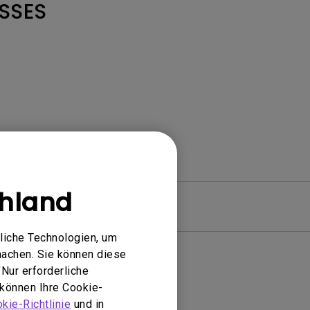
SSES
hland
Garantie
liche Technologien, um
machen. Sie können diese
Nur erforderliche
 können Ihre Cookie-
Treiber
kie-Richtlinie
und in