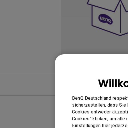
Golfsimulator Beamer
Die besten Projektoren,
zu Hause Sport zu scha
ScreenBar Halo
PV3200U
PianoLight
Golf
PVS7
Will
FAQ
BenQ Deutschland respekti
sicherzustellen, dass Si
Cookies entweder akzeptie
Cookies" klicken, um alle
Keine 
Einstellungen hier jederz