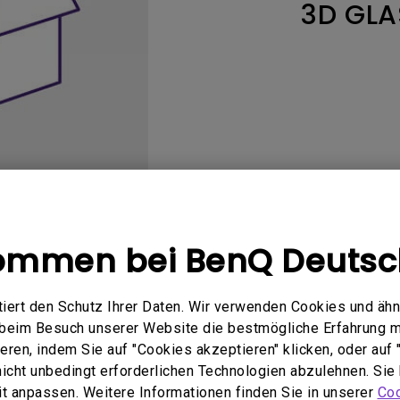
3D GLA
 um
Thunderbolt
Flacher Monitor
uen
Mit Android TV
165Hz
Nach hinten gewölbter
Mit niedrigem Input Lag
Monitor
Kabellose Steuerung
Integriert
kommen bei BenQ Deutsc
Bedienungsanleitung
Software
ert den Schutz Ihrer Daten. Wir verwenden Cookies und ähn
e beim Besuch unserer Website die bestmögliche Erfahrung 
ren, indem Sie auf "Cookies akzeptieren" klicken, oder auf "
 nicht unbedingt erforderlichen Technologien abzulehnen. Sie
zugehörigen Software &amp; 
eit anpassen. Weitere Informationen finden Sie in unserer
Coo