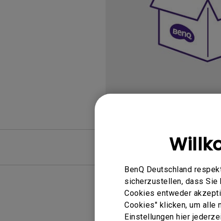
Golfsimulator Beamer
Die besten Projektoren,
zu Hause Sport zu scha
ScreenBar Halo
PV3200U
PianoLight
Golf
PVS7
Will
FAQ
BenQ Deutschland respekti
sicherzustellen, dass Si
Cookies entweder akzeptie
Cookies" klicken, um alle
Einstellungen hier jederz