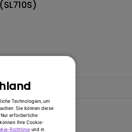
(SL710S)
hland
Garantie
liche Technologien, um
machen. Sie können diese
Nur erforderliche
 können Ihre Cookie-
kie-Richtlinie
und in