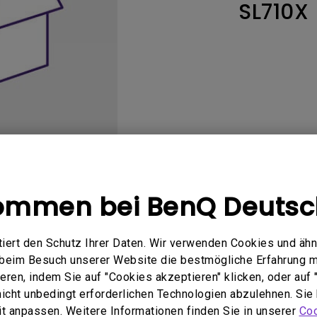
SL710X 
 um
Thunderbolt
Flacher Monitor
uen
Mit Android TV
165Hz
Nach hinten gewölbter
Mit niedrigem Input Lag
Monitor
Kabellose Steuerung
Integriert
kommen bei BenQ Deutsc
Bedienungsanleitung
Software
ert den Schutz Ihrer Daten. Wir verwenden Cookies und ähn
e beim Besuch unserer Website die bestmögliche Erfahrung 
ren, indem Sie auf "Cookies akzeptieren" klicken, oder auf "
 nicht unbedingt erforderlichen Technologien abzulehnen. Sie
Kein zugehöriges Handbuch
eit anpassen. Weitere Informationen finden Sie in unserer
Coo