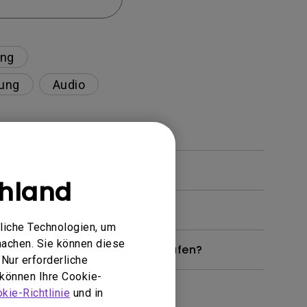
ung
ung
Audio
hland
V?
liche Technologien, um
machen. Sie können diese
inem Android TV-Stick überprüfen?
Nur erforderliche
 können Ihre Cookie-
kie-Richtlinie
und in