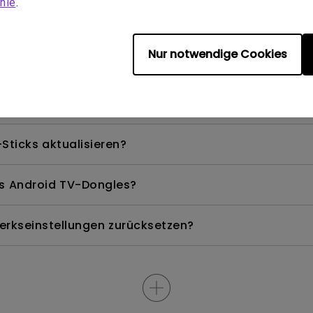
nie
.
it seiner Fernbedienung koppeln?
Nur notwendige Cookies
es Android TV-Sticks?
OS Geräte mit dem BenQ Android TV-Stick spiegeln
Sticks aktualisieren?
s Android TV-Dongles?
erkseinstellungen zurücksetzen?