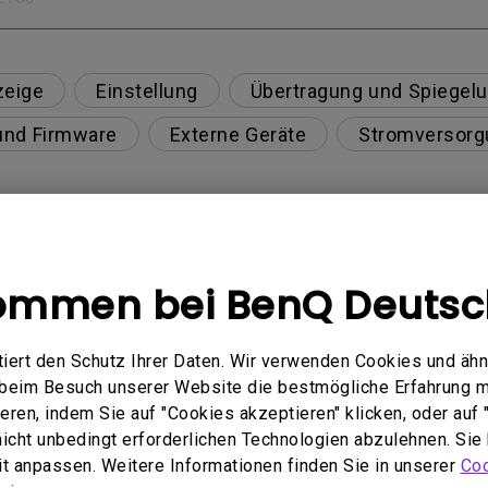
zeige
Einstellung
Übertragung und Spiegel
nd Firmware
Externe Geräte
Stromversorg
 um Netflix zu schauen?
kommen bei BenQ Deutsc
n über BenQ Benachrichtigung auf meinem Android T
ert den Schutz Ihrer Daten. Wir verwenden Cookies und ähn
e beim Besuch unserer Website die bestmögliche Erfahrung 
erbindung über das BenQ-Benutzer-Dashboard auf me
ren, indem Sie auf "Cookies akzeptieren" klicken, oder auf "
 nicht unbedingt erforderlichen Technologien abzulehnen. Sie
t für die Bildschirmspiegelung verwenden?
eit anpassen. Weitere Informationen finden Sie in unserer
Coo