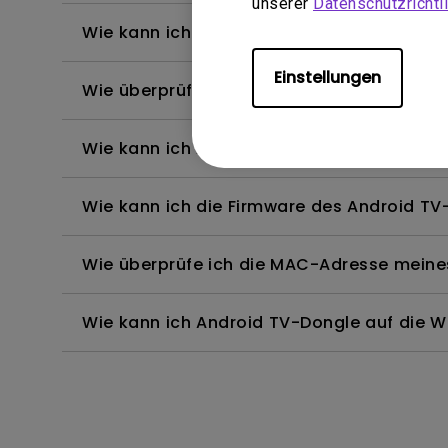
unserer
Datenschutzrichtli
Wie kann ich den BenQ Android TV Stick m
Einstellungen
Wie überprüft man die Firmware-Version d
Wie kann ich Android/ Windows/ iOS/ Mac
Wie kann ich die Firmware des Android TV-
Wie überprüfe ich die MAC-Adresse meine
Wie kann ich Android TV-Dongle auf die W