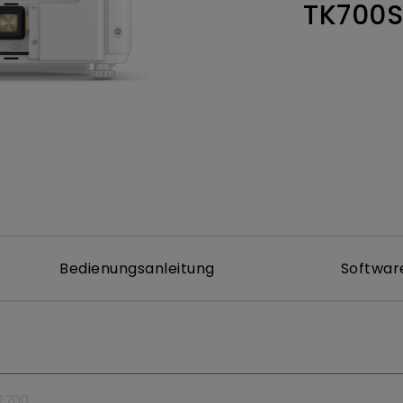
TK700S
 um
Thunderbolt
Flacher Monitor
uen
Mit Android TV
165Hz
Nach hinten gewölbter
Mit niedrigem Input Lag
Monitor
Kabellose Steuerung
Integriert
Bedienungsanleitung
Softwar