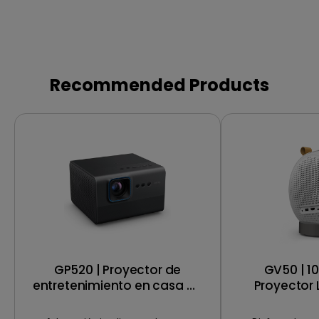
Recommended Products
GP520 | Proyector de
GV50 | 1
entretenimiento en casa 4K
Proyector L
2600 lúmenes ANSI con
para Lado
Google TV
Proyección