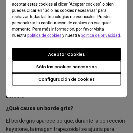
aceptar estas cookies al clicar "Aceptar cookies" o bien
puedes clicar en "Sólo las cookies necesarias" para
rechazar todas las tecnologías no esenciales. Puedes
personalizar tu configuración de cookies en cualquier
momento. Para más información, por favor visita
nuestra
política de cookies
y nuestra
política de privacidad
.
Aceptar Cookies
Sólo las cookies necesarias
Keystone correction, through cropping and
Configuración de cookies
adjusting the image, may result in shadow-like gray
borders.
¿Qué causa un borde gris?
El borde gris aparece porque, durante la corrección
keystone, la imagen trapezoidal se ajusta para