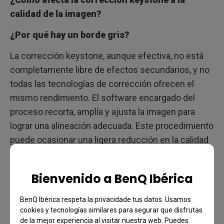
calidad de la imagen?
¿Por qué hay un borde gris?
La corrección keystone, aunque efectiva, no está
completamente libre de efectos secundarios, y no
todas las tecnologías de corrección ofrecen el
mismo rendimiento. El software encargado del
proceso recorta, amplía y ajusta la imagen para
lograr una alineación adecuada. Este procedimiento
puede ocasionar una ligera reducción en la calidad
de la imagen y, en algunos casos, generar bordes
grises similares a sombras alrededor de la
Bienvenido a BenQ Ibérica
proyección.
BenQ Ibérica respeta la privacidade tus datos. Usamos
cookies y tecnologías similares para segurar que disfrutas
de la mejor experiencia al visitar nuestra web. Puedes