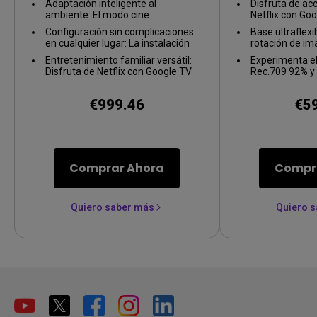
Adaptación inteligente al
Disfruta de ac
Goo
ambiente: El modo cine
Netflix con Go
automático ofrece visuales
Configuración sin complicaciones
Base ultraflexi
perfectos, adaptándose a
en cualquier lugar: La instalación
rotación de im
cualquier entorno sin necesidad de
flexible en múltiples ángulos y la
automática par
ajustar tu espacio.
Entretenimiento familiar versátil:
Experimenta el 
alineación inteligente de imagen
de visión
Disfruta de Netflix con Google TV
Rec.709 92% y 
garantizan una pantalla grande
integrado y de juegos fluidos con
2.1CH de 18 W
donde quiera que la configures.
ALLM (modo automático de baja
mejorados
€999.46
€5
latencia).
Comprar Ahora
Compr
Quiero saber más
Quiero 