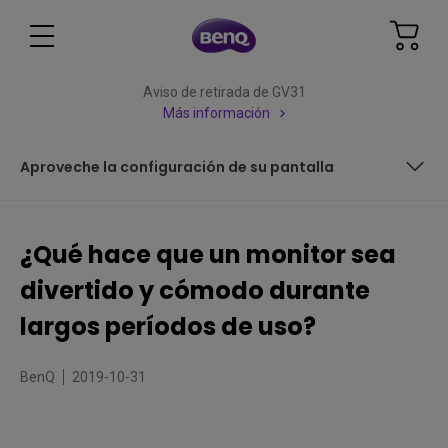
Aviso de retirada de GV31
Más información
Aproveche la configuración de su pantalla
Configuraciones necesarias del dispositivo
¿Qué hace que un monitor sea
Administre su tiempo delante de la pantalla
divertido y cómodo durante
Aproveche la configuración de su pantalla
largos períodos de uso?
BenQ
2019-10-31