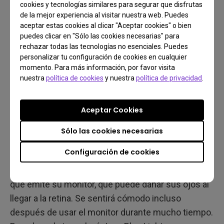
cookies y tecnologías similares para segurar que disfrutas
de la mejor experiencia al visitar nuestra web. Puedes
aceptar estas cookies al clicar "Aceptar cookies" o bien
puedes clicar en "Sólo las cookies necesarias" para
rechazar todas las tecnologías no esenciales. Puedes
personalizar tu configuración de cookies en cualquier
Brightness Intelligence (B.I.)
momento. Para más información, por favor visita
nuestra
política de cookies
y nuestra
política de privacidad
.
Descubra cómo funcionan las tecnologías Brightness Intelligence de BenQ
Aceptar Cookies
Por último, pero no menos importante, la
configuración de baja luz azul de BenQ es
Sólo las cookies necesarias
imprescindible. Como la luz azul está en todas
Configuración de cookies
partes, la tecnología Low Blue Light de BenQ
bloquea la luz azul de alta energía (420-480 nm)
que emite su monitor, que puede dañar sus ojos al
llegar a la retina. Se sentirá cómodo incluso
después de usar el monitor durante mucho tiempo.