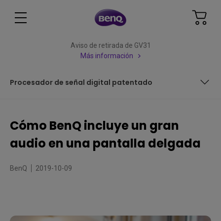
Aviso de retirada de GV31
Más información
Procesador de señal digital patentado
Cómo BenQ incluye un gran audio en una pantalla
delgada
Cómo BenQ incluye un gran
¿Por qué los sistemas de sonido integrados suelen ofrecer
audio en una pantalla delgada
baja calidad?
¿Qué ha hecho BenQ para optimizar la calidad de audio?
BenQ
2019-10-09
Procesador de señal digital patentado