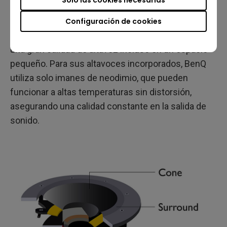
Sólo las cookies necesarias
En cuanto a los sonidos graves, un diseño de cono
y puerto de aleación de aluminio de baja distorsión
Configuración de cookies
permite que los graves se expandan, ofreciendo
una gran calidad de altavoz incluso en un espacio
pequeño. Para sus altavoces incorporados, BenQ
utiliza solo imanes de neodimio, que pueden
funcionar a altas temperaturas sin distorsión,
asegurando una calidad constante en la salida de
sonido.