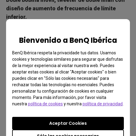
diseño de aumento de frecuencia de límite
inferior.
El espacio dentro de las pantallas delgadas es
limitado, por lo que solo se pueden usar altavoces
Bienvenido a BenQ Ibérica
pequeños internamente. BenQ resuelve el conflicto
BenQ Ibérica respeta la privacidade tus datos. Usamos
entre el espacio y la calidad del sonido al utilizar un
cookies y tecnologías similares para segurar que disfrutas
cono más largo con un área de superficie más
de la mejor experiencia al visitar nuestra web. Puedes
grande que produce un sonido Hi-Fi de excelente
aceptar estas cookies al clicar "Aceptar cookies" o bien
puedes clicar en "Sólo las cookies necesarias" para
calidad. También eligió una bobina móvil y un imán
rechazar todas las tecnologías no esenciales. Puedes
que son muy diferentes de los de los altavoces
personalizar tu configuración de cookies en cualquier
tradicionales. Su estructura de doble bobina móvil y
momento. Para más información, por favor visita
nuestra
política de cookies
y nuestra
política de privacidad
.
doble imán utiliza dos bobinas de voz e imanes con
un cierre envolvente flexible, ofreciendo a los
altavoces una reacción más rápida, un sonido
Aceptar Cookies
contundente y un audio naturalmente expansivo.