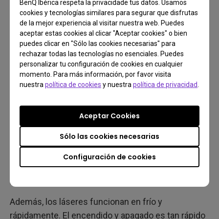
BenQ Ibérica respeta la privacidade tus datos. Usamos
cookies y tecnologías similares para segurar que disfrutas
Las maravillas de la proyección láser han hecho
de la mejor experiencia al visitar nuestra web. Puedes
realidad el tiro ultracorto. Hemos hablado mucho de
aceptar estas cookies al clicar "Aceptar cookies" o bien
eso anteriormente, pero merece la pena reiterar
puedes clicar en "Sólo las cookies necesarias" para
rechazar todas las tecnologías no esenciales. Puedes
que, a diferencia de los proyectores tradicionales,
personalizar tu configuración de cookies en cualquier
este tiro corto es determinante. El proyector actúa
momento. Para más información, por favor visita
como un televisor, sin más. El espectador decide lo
nuestra
política de cookies
y nuestra
política de privacidad
.
cerca que quiere sentarse de
la pantalla
y la gente
puede moverse libremente sin preocuparse por
Aceptar Cookies
proyectar sombras al interferir con el haz de luz.
Sólo las cookies necesarias
Por eso los proyectores láser son como
televisores. Están tan cerca de la superficie de
Configuración de cookies
proyección que nadie pasará nunca por delante de
la lente.
Además, los láseres funcionan en frío y
rápidamente. El encendido y apagado es tan rápido