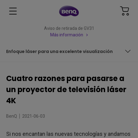
Aviso de retirada de GV31
Más información
Enfoque láser para una excelente visualización
¿Por qué los proyectores láser 4K están ganando
popularidad?
Cuatro razones para pasarse a
Uno: Un televisor 4K de 100 pulgadas mucho más flexible
un proyector de televisión láser
Dos: el láser es el futuro
4K
Tres: fácil instalación por el propio comprador
BenQ
2021-06-03
Cuatro: larga duración
Si nos encantan las nuevas tecnologías y andamos