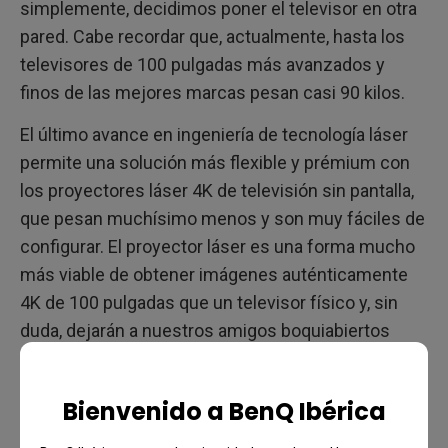
simplemente, decidimos poner el televisor en otra
pared. Cabe recordar que, actualmente, hasta los
televisores de 100 pulgadas más avanzados y
finos de las mejores marcas pesan casi 90 kilos.
El último avance en ingeniería de tecnología láser
permite una solución más flexible y prémium con
los proyectores láser 4K de televisión sin pantalla,
que pesan muchísimo menos y son muy fáciles de
configurar. El proyector láser es una forma mucho
más viable de obtener imágenes auténticamente
4K de 100 pulgadas que un televisor físico y, sin
duda, dejarán a nuestros amigos boquiabiertos
cuando vengan a visitarnos a casa.
Bienvenido a BenQ Ibérica
Dos: el láser es el futuro