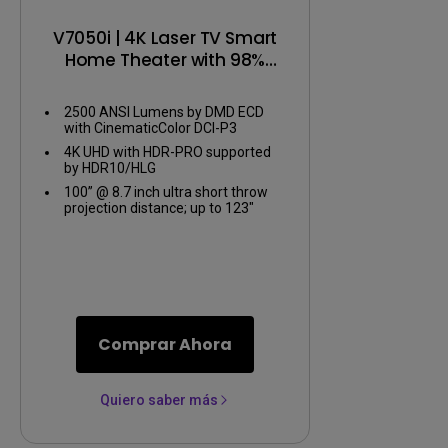
V7050i | 4K Laser TV Smart
Home Theater with 98%
DCI-P3
2500 ANSI Lumens by DMD ECD
with CinematicColor DCI-P3
4K UHD with HDR-PRO supported
by HDR10/HLG
100” @ 8.7 inch ultra short throw
projection distance; up to 123"
Comprar Ahora
Quiero saber más