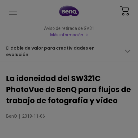
Aviso de retirada de GV31
Más información
El doble de valor para creatividades en
evolución
Una fácil transición hacia la videografía
La idoneidad del SW321C
Funciones redescubiertas: De la fotografía a la
PhotoVue de BenQ para flujos de
videografía
El doble de valor para creatividades en evolución
trabajo de fotografía y vídeo
BenQ
2019-11-06