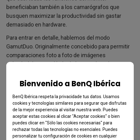
beneficiaban también a los camarógrafos que
busquen maximizar la productividad sin gastar
demasiado en hardware.
Para entrar en detalle, hablemos del modo
GamutDuo. Originalmente concebido para permitir
comparaciones foto a foto de imágenes
colocándolas una al lado de la otra, el modo
funciona igual de bien para vídeo, dividiendo la
pantalla en dos. Por ejemplo, una mitad muestra
Bienvenido a BenQ Ibérica
contenido de vídeo en Rec.709, mientras que la otra
BenQ Ibérica respeta la privacidade tus datos. Usamos
muestra el mismo metraje en DCI-P3. Eso es
cookies y tecnologías similares para segurar que disfrutas
extremadamente útil en los flujos de trabajo, al
de la mejor experiencia al visitar nuestra web. Puedes
igual que los modos 24p / 25p y el soporte nativo
aceptar estas cookies al clicar "Aceptar cookies" o bien
puedes clicar en "Sólo las cookies necesarias" para
para muestreo de croma 4:4:4 más submuestreo
rechazar todas las tecnologías no esenciales. Puedes
4:2:2 y 4:2:2. La flexibilidad que ofrece el SW321C
personalizar tu configuración de cookies en cualquier