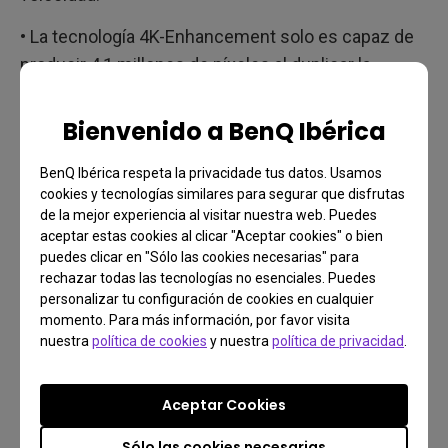
• La tecnología 4K-Enhancement solo es capaz de
producir 4,1 millones de píxeles al duplicar la
resolución nativa de 1920 × 1080 píxeles, por lo que
se obtienen menos de la mitad de los 8,3 millones
Bienvenido a BenQ Ibérica
de píxeles que se necesitan para la resolución 4K
BenQ Ibérica respeta la privacidade tus datos. Usamos
real.
cookies y tecnologías similares para segurar que disfrutas
de la mejor experiencia al visitar nuestra web. Puedes
*Esto se debe a la naturaleza de los cristales
aceptar estas cookies al clicar "Aceptar cookies" o bien
líquidos, que no soportan la velocidad de
puedes clicar en "Sólo las cookies necesarias" para
intercambio requerida para producir 8,3 millones de
rechazar todas las tecnologías no esenciales. Puedes
personalizar tu configuración de cookies en cualquier
píxeles.
momento. Para más información, por favor visita
nuestra
política de cookies
y nuestra
política de privacidad
.
Aceptar Cookies
Sólo las cookies necesarias