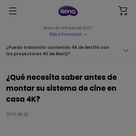
Aviso de retirada de GV31
Más información
¿Puedo transmitir contenido 4K de Netflix con
los proyectores 4K de BenQ?
¿Qué significa 4K REAL 4K UHD?
¿Qué necesita saber antes de
¿Qué es la tecnología REAL 4K DLP ?
montar su sistema de cine en
¿Cuál es la diferencia entre la tecnología REAL 4K DLP y la
casa 4K?
tecnología 4K-Enhancement?
¿Qué necesita para disfrutar de 4K HDR?
2019-08-26
¿Qué es HDCP 2.2? ¿Es importante la compatibilidad con
HDCP 2.2?