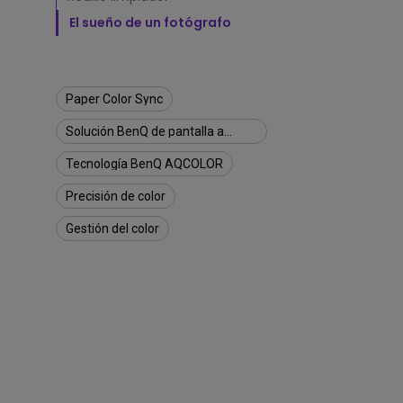
r
C
El sueño de un fotógrafo
Monitor ZOWIE reacondicion
o
- Compre aquí
l
o
r
Paper Color Sync
S
y
Solución BenQ de pantalla a
n
impresión
c
Tecnología BenQ AQCOLOR
d
e
Precisión de color
B
Gestión del color
e
n
Q
?