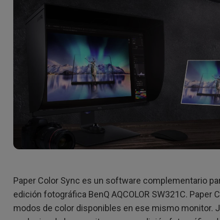
Con soporte de ajuste de
Con Bajo Input Lag
altura
ado
Paper Color Sync es un software complementario par
edición fotográfica BenQ AQCOLOR SW321C. Paper Co
modos de color disponibles en ese mismo monitor. J