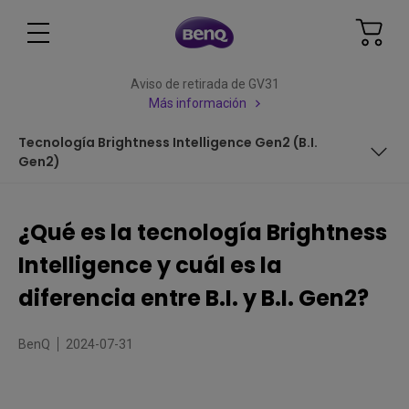
Aviso de retirada de GV31
Más información
Tecnología Brightness Intelligence Gen2 (B.I.
Gen2)
La iluminación inconsistente puede dañar tus ojos
¿Qué es la tecnología Brightness
Tecnología Brightness Intelligence de BenQ
Intelligence y cuál es la
Tecnología Brightness Intelligence Plus (B.I.+Tech)
diferencia entre B.I. y B.I. Gen2?
Tecnología Brightness Intelligence Gen2 (B.I. Gen2)
BenQ
2024-07-31