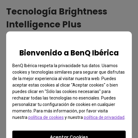
Tecnología Brightness
Intelligence Plus
(B.I.+Tech)
Bienvenido a BenQ Ibérica
La tecnología Brightness Intelligence Plus
(B.I.+Tech) de BenQ va un paso más allá. Un sensor
BenQ Ibérica respeta la privacidade tus datos. Usamos
de luz ambiental incorporado detecta los cambios
cookies y tecnologías similares para segurar que disfrutas
en los niveles de luz y la temperatura de color en el
de la mejor experiencia al visitar nuestra web. Puedes
aceptar estas cookies al clicar "Aceptar cookies" o bien
entorno de visualización, ajustando
puedes clicar en "Sólo las cookies necesarias" para
automáticamente el brillo y la temperatura de color
rechazar todas las tecnologías no esenciales. Puedes
de la pantalla para adaptarse al entorno. Además,
personalizar tu configuración de cookies en cualquier
momento. Para más información, por favor visita
ajusta gradualmente el brillo en función del tiempo
nuestra
política de cookies
y nuestra
política de privacidad
.
de uso.
Aceptar Cookies