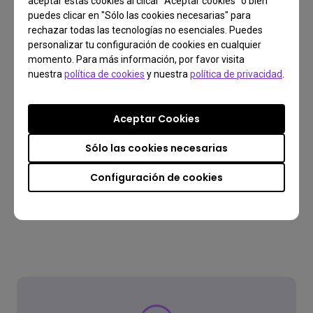
aceptar estas cookies al clicar "Aceptar cookies" o bien
puedes clicar en "Sólo las cookies necesarias" para
Envío gratuito en todos los pedidos superiores a 99€
rechazar todas las tecnologías no esenciales. Puedes
Quiero saber más
personalizar tu configuración de cookies en cualquier
momento. Para más información, por favor visita
2 años de garantía
nuestra
política de cookies
y nuestra
política de privacidad
.
Ofrecemos una garantía limitada de 2 años a partir de la
fecha de compra (excluye productos reacondicionados)
Aceptar Cookies
Devoluciones gratuitas dentro de los 30 días.
Sólo las cookies necesarias
Quiero saber más
Configuración de cookies