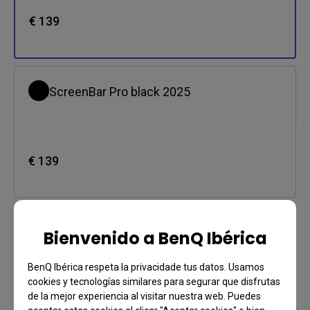
€ 139
ScreenBar Pro black 2025
€ 139
Bienvenido a BenQ Ibérica
Pago
BenQ Ibérica respeta la privacidade tus datos. Usamos
Quiero saber más
cookies y tecnologías similares para segurar que disfrutas
Tarjeta de crédito, Métodos de pago locales seleccionados.
de la mejor experiencia al visitar nuestra web. Puedes