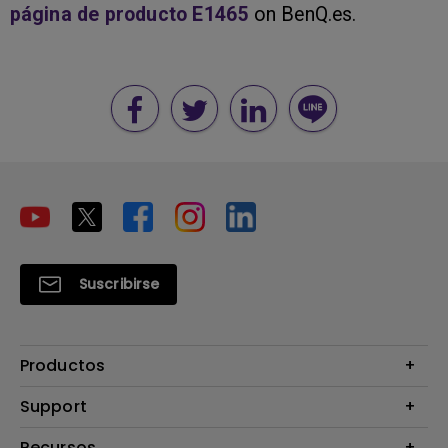
página de producto E1465
on BenQ.es.
Suscribirse
Productos
Proyectores
Support
Monitores
Contáctanos
Recursos