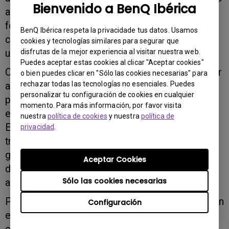
Bienvenido a BenQ Ibérica
a la perfección. La E1465 guía a sus usuarios
fotograma a fotograma cuando están
BenQ Ibérica respeta la privacidade tus datos. Usamos
capturando el paisaje espectacular o la escena
cookies y tecnologías similares para segurar que
urbana que desean fotografiar..
disfrutas de la mejor experiencia al visitar nuestra web.
Puedes aceptar estas cookies al clicar "Aceptar cookies"
Con el modo Super Macro uno se puede acercar
o bien puedes clicar en "Sólo las cookies necesarias" para
rechazar todas las tecnologías no esenciales. Puedes
a 5 cm para obtener unos detalles increíbles y
personalizar tu configuración de cookies en cualquier
para conseguir unos primeros planos
momento. Para más información, por favor visita
espectaculares de comidas o de flores. La
nuestra
política de cookies
y nuestra
política de
E1465 ha sido diseñada pensando en la
privacidad
.
tranquilidad del fotógrafo, por eso su objetivo
gran angular de 27 mm garantiza que no sea
Aceptar Cookies
demasiado difícil conseguir una visión más
Sólo las cookies necesarias
amplia de la escena.
Por otra parte, hacer fotos con la E1465 también
Configuración
es muy divertido gracias a sus efectos