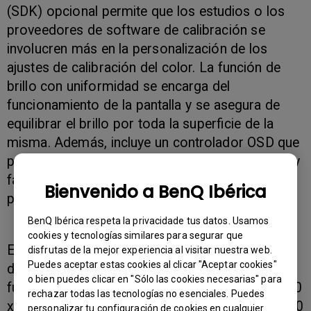
(SDK) opcional permite que los estudios o los
proveedores de software de calibración se
involucren más en la personalización de los
ajustes de calibración del color. La función de
brillo con uniformidad se encarga del
funcionamiento de la pantalla y se asegura de
equilibrar el brillo por toda la superficie de la
misma. Además, incluye un controlador OSD que
permite un control táctil del menú de la pantalla y
fácil de usar para mejorar su comodidad y
Bienvenido a BenQ Ibérica
productividad.
BenQ Ibérica respeta la privacidade tus datos. Usamos
cookies y tecnologías similares para segurar que
El modelo PV270 es un monitor IPS profesional
disfrutas de la mejor experiencia al visitar nuestra web.
Puedes aceptar estas cookies al clicar "Aceptar cookies"
de 27'' de gran calidad y con multitud de
o bien puedes clicar en "Sólo las cookies necesarias" para
funciones. Cuenta con una resolución QHD (2560
rechazar todas las tecnologías no esenciales. Puedes
x 1440 píxeles) que ofrece una cobertura del 100
personalizar tu configuración de cookies en cualquier