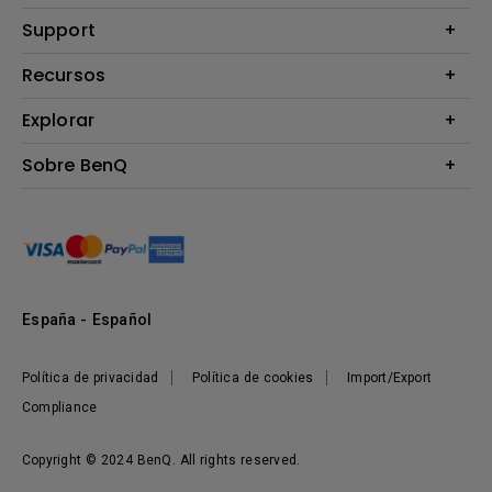
Proyectores
Support
Monitores
Contáctanos
Recursos
Iluminación
Download & FAQ
Altavoz
Explorar
Centros de información
Preguntas frecuentes sobre la tienda en línea de BenQ
Información de Devolución BenQ Shop
Embajadores de marca BenQ
Sobre BenQ
Términos y Condiciones BenQ Shop
Presentación corporativa
Responsabilidad social corporativa
Noticias
Sostenibilidad
España - Español
Política de privacidad
Política de cookies
Import/Export
Compliance
Copyright © 2024 BenQ. All rights reserved.