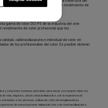
im&aacute;genes profesionales con una cobertura del
ueda (LUT) 3D de 14 bits y un preciso rendimiento de
ia gama de color DCI-P3 de la industria del cine
el rendimiento de color profesional que los
lidad, calibraci&oacute;n individual de color en
ades de los profesionales del color. Es posible obtener
cute;a y soluciones humanas pensadas para elevar y enriquecer todos los
lo de vida, negocios, salud y educaci&oacute;n, con la esperanza de
os orientados a las personas, as&iacute; como tecnolog&iacute;as
dispositivos de comunicaciones m&oacute;viles y de iluminaci&oacute;n.