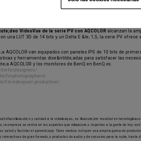
 la serie SW con AQCOLOR
reproducen con precisi&oacute;n las 
% de sRGB y Rec. 709 gracias a una avanzada tabla de b&uacute;sq
cute;deo VideoVue de la serie PV con AQCOLOR
alcanzan la ampl
n una LUT 3D de 14 bits y un Delta E &le; 1,5, la serie PV ofrece 
a AQCOLOR van equipados con paneles IPS de 10 bits de primera ca
sticas y herramientas dise&ntilde;adas para satisfacer las necesid
cute;a AQCOLOR y los monitores de BenQ en
BenQ.es
.
torfordesigners/
torforphotographers/
orforvideopost-production/
satisfacci&oacute;n y calidad a la vida&raquo;, es l&iacute;der mundial en tecnolog&ia
o, la empresa se centra en los aspectos que m&aacute;s importan a la gente de hoy: esti
 su salud y facilitar el aprendizaje. Tales medios incluyen una amplia gama de product
s interactivas de gran formato, o productos de audio y de consumo para la nube, hasta 