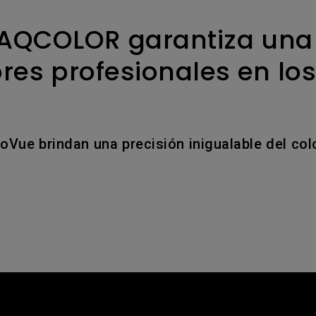
Con soporte de ajuste de
Con Bajo Input Lag
altura
ado
 AQCOLOR garantiza una
es profesionales en los
Vue brindan una precisión inigualable del col