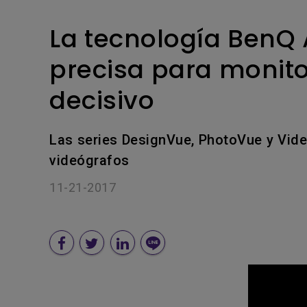
Monitor ZOWIE reacondicion
La tecnología BenQ
- Compre aquí
precisa para monitor
decisivo
Las series DesignVue, PhotoVue y Video
videógrafos
11-21-2017