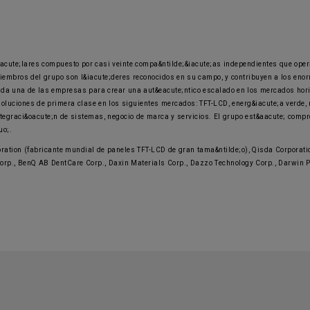
cute;lares compuesto por casi veinte compa&ntilde;&iacute;as independientes que oper
embros del grupo son l&iacute;deres reconocidos en su campo, y contribuyen a los enor
ada una de las empresas para crear una aut&eacute;ntico escalado en los mercados horiz
oluciones de primera clase en los siguientes mercados: TFT-LCD, energ&iacute;a verde,
integraci&oacute;n de sistemas, negocio de marca y servicios. El grupo est&aacute; comp
uo;.
ation (fabricante mundial de paneles TFT-LCD de gran tama&ntilde;o), Qisda Corporatio
rp., BenQ AB DentCare Corp., Daxin Materials Corp., Dazzo Technology Corp., Darwin Pr