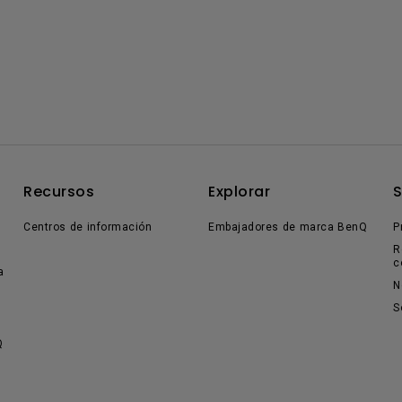
Recursos
Explorar
Centros de información
Embajadores de marca BenQ
P
R
c
a
N
S
Q