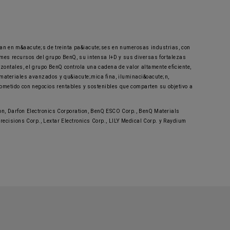
an en m&aacute;s de treinta pa&iacute;ses en numerosas industrias, con
mes recursos del grupo BenQ, su intensa I+D y sus diversas fortalezas
ontales, el grupo BenQ controla una cadena de valor altamente eficiente,
 materiales avanzados y qu&iacute;mica fina, iluminaci&oacute;n,
rometido con negocios rentables y sostenibles que comparten su objetivo a
n, Darfon Electronics Corporation, BenQ ESCO Corp., BenQ Materials
ecisions Corp., Lextar Electronics Corp., LILY Medical Corp. y Raydium