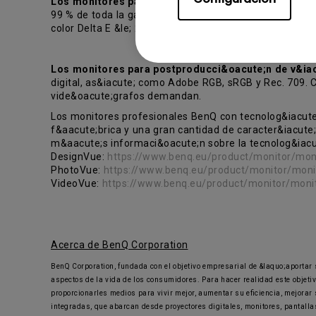
Los monitores para fot&oacute;grafos PhotoVue de
99 % de toda la gama de color de Adobe RGB y el 100 
color Delta E &le; 2.
Los monitores para postproducci&oacute;n de v&ia
digital, as&iacute; como Adobe RGB, sRGB y Rec. 709. Co
vide&oacute;grafos demandan.
Los monitores profesionales BenQ con tecnolog&iacute;
f&aacute;brica y una gran cantidad de caracter&iacute;
m&aacute;s informaci&oacute;n sobre la tecnolog&ia
DesignVue:
https://www.benq.eu/product/monitor/moni
PhotoVue:
https://www.benq.eu/product/monitor/moni
VideoVue:
https://www.benq.eu/product/monitor/monit
Acerca de BenQ Corporation
BenQ Corporation, fundada con el objetivo empresarial de &laquo;aportar 
aspectos de la vida de los consumidores. Para hacer realidad este objetiv
proporcionarles medios para vivir mejor, aumentar su eficiencia, mejorar
integradas, que abarcan desde proyectores digitales, monitores, pantalla