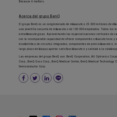
Because it matters.
Acerca del grupo BenQ
El grupo BenQ es un conglomerado de m&aacute;s 25 000 millones de d&oa
una plantilla conjunta de m&aacute;s de 100 000 empleados. Todos los mi
estrat&eacute;gicas. Aprovechando las especializaciones verticales de c
con la incomparable capacidad de ofrecer componentes cr&iacute;ticos y s
dise&ntilde;o de circuitos integrados, componentes de precisi&oacute;n, 
largo plazo de &laquo;aportar satisfacci&oacute;n y calidad a la vida&raq
Las empresas del grupo BenQ son: BenQ Corporation, AU Optronics Corpor
Corp., BenQ Guru Corp., BenQ Medical Center, BenQ Medical Technology Co
Semiconductor Corp.