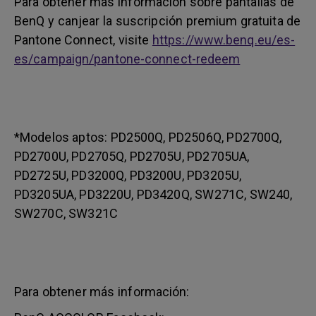
Para obtener más información sobre pantallas de
BenQ y canjear la suscripción premium gratuita de
Pantone Connect, visite
https://www.benq.eu/es-
es/campaign/pantone-connect-redeem
*Modelos aptos: PD2500Q, PD2506Q, PD2700Q,
PD2700U, PD2705Q, PD2705U, PD2705UA,
PD2725U, PD3200Q, PD3200U, PD3205U,
PD3205UA, PD3220U, PD3420Q, SW271C, SW240,
SW270C, SW321C
Para obtener más información: