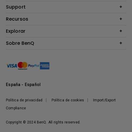
Proyectores
Support
Monitores
Contáctanos
Recursos
Iluminación
Download & FAQ
Altavoz
Explorar
Centros de información
Preguntas frecuentes sobre la tienda en línea de BenQ
Información de Devolución BenQ Shop
Embajadores de marca BenQ
Sobre BenQ
Términos y Condiciones BenQ Shop
Presentación corporativa
Responsabilidad social corporativa
Noticias
Sostenibilidad
España - Español
Política de privacidad
Política de cookies
Import/Export
Compliance
Copyright © 2024 BenQ. All rights reserved.