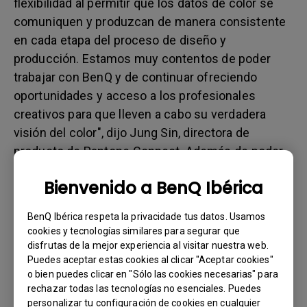
flexibilidad al permitir que los datos de color se
comuniquen y produzcan de manera consistente
en cada etapa del proceso de diseño y
producción. Estamos muy contentos de poder
trabajar con BenQ y de continuar ofreciendo
oportunidades y acceso a los profesionales
creativos para que lleven a cabo su verdadera
visión del color", dijo Jung Sin, directora de
producto de Pantone Connect. Además de poder
compartirse entre estructuras de equipo, Pantone
Bienvenido a BenQ Ibérica
Connect permite guardar y almacenar colores de
forma segura en la nube, acceder a ellos desde
BenQ Ibérica respeta la privacidade tus datos. Usamos
cualquier lugar y utilizarlos en todos los
cookies y tecnologías similares para segurar que
programas de diseño de Adobe®.
disfrutas de la mejor experiencia al visitar nuestra web.
Puedes aceptar estas cookies al clicar "Aceptar cookies"
o bien puedes clicar en "Sólo las cookies necesarias" para
rechazar todas las tecnologías no esenciales. Puedes
La suscripción gratuita de un año de Pantone
personalizar tu configuración de cookies en cualquier