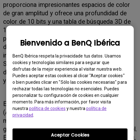
proporciona impresionantes espacios de color
de gran amplitud y ofrece una profundidad de
color de 10 bits y una tabla de búsqueda 3D de
16 bits que produce colores impecables con
precisión Delta E≤ 2. La consistencia cotidiana
Bienvenido a BenQ Ibérica
del color se puede lograr con el hardware
incorporado de calibración del color. Todos los
BenQ Ibérica respeta la privacidade tus datos. Usamos
cookies y tecnologías similares para segurar que
SW321C vienen con un informe de calibración
disfrutas de la mejor experiencia al visitar nuestra web.
del color de fábrica y certificaciones de CalMAN
Puedes aceptar estas cookies al clicar "Aceptar cookies"
y Pantone.
o bien puedes clicar en "Sólo las cookies necesarias" para
rechazar todas las tecnologías no esenciales. Puedes
personalizar tu configuración de cookies en cualquier
momento. Para más información, por favor visita
El SW321C también emplea un panel ART
nuestra
política de cookies
y nuestra
política de
(Advanced Reflectionless Technology) para
privacidad
.
minimizar la reflexión y el deslumbramiento,
gracias a lo cual ofrece un efecto similar al papel.
Aceptar Cookies
En conjunción con el software Paper Color Sync,