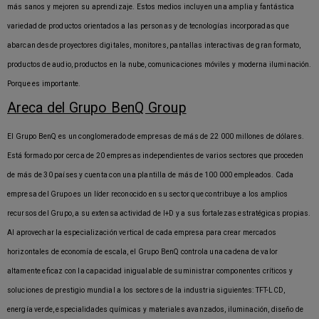
más sanos y mejoren su aprendizaje. Estos medios incluyen una amplia y fantástica
variedad de productos orientados a las personas y de tecnologías incorporadas que
abarcan desde proyectores digitales, monitores, pantallas interactivas de gran formato,
productos de audio, productos en la nube, comunicaciones móviles y moderna iluminación.
Porque es importante.
Areca del Grupo BenQ Group
El Grupo BenQ es un conglomerado de empresas de más de 22 000 millones de dólares.
Está formado por cerca de 20 empresas independientes de varios sectores que proceden
de más de 30 países y cuenta con una plantilla de más de 100 000 empleados. Cada
empresa del Grupo es un líder reconocido en su sector que contribuye a los amplios
recursos del Grupo, a su extensa actividad de I+D y a sus fortalezas estratégicas propias.
Al aprovechar la especialización vertical de cada empresa para crear mercados
horizontales de economía de escala, el Grupo BenQ controla una cadena de valor
altamente eficaz con la capacidad inigualable de suministrar componentes críticos y
soluciones de prestigio mundial a los sectores de la industria siguientes: TFT-LCD,
energía verde, especialidades químicas y materiales avanzados, iluminación, diseño de