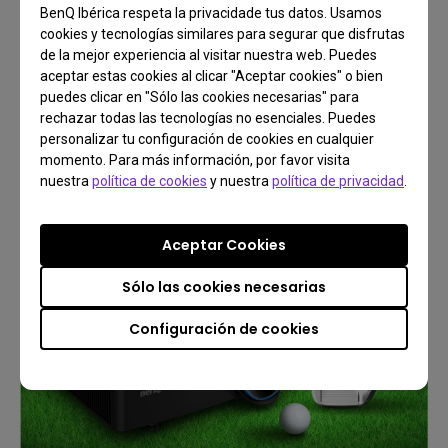
BenQ Ibérica respeta la privacidade tus datos. Usamos
cookies y tecnologías similares para segurar que disfrutas
Proyección inmersiva y de simulación de
de la mejor experiencia al visitar nuestra web. Puedes
aceptar estas cookies al clicar "Aceptar cookies" o bien
BenQ
puedes clicar en "Sólo las cookies necesarias" para
Juega como si estuvieras allí
rechazar todas las tecnologías no esenciales. Puedes
personalizar tu configuración de cookies en cualquier
momento. Para más información, por favor visita
nuestra
política de cookies
y nuestra
política de privacidad
.
Más información
Aceptar Cookies
Sólo las cookies necesarias
Configuración de cookies