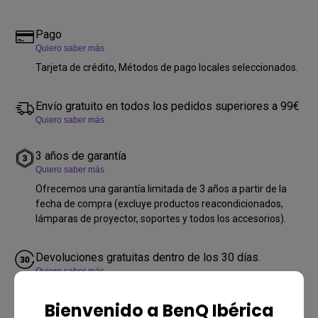
Pago
Quiero saber más
Tarjeta de crédito, Métodos de pago locales seleccionados.
Envío gratuito en todos los pedidos superiores a 99€
Quiero saber más
3 años de garantía
Quiero saber más
Ofrecemos una garantía limitada de 3 años a partir de la
fecha de compra (excluye productos reacondicionados,
lámparas de proyector, soportes y todos los accesorios).
Devoluciones gratuitas dentro de los 30 días.
Quiero saber más
DÓNDE COMPRAR
Bienvenido a BenQ Ibérica